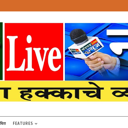
बंधित
FEATURES