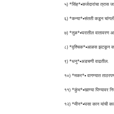
५) *सिंह*▪कर्जदारांचा त्रास ज
६) *कन्या*▪संतती कडून चांगली 
७) *तुळ*▪घरातील वातावरण आनं
८) *वृश्चिक*▪️आळस झटकून का
९) *धनु*▪️अडचणी वाढतील.
१०) *मकर*▪ वागण्यात ताठरपण
११) *कुंभ*▪️खाण्या पिण्यावर नि
१२) *मीन*▪️घसा कान यांची काळ