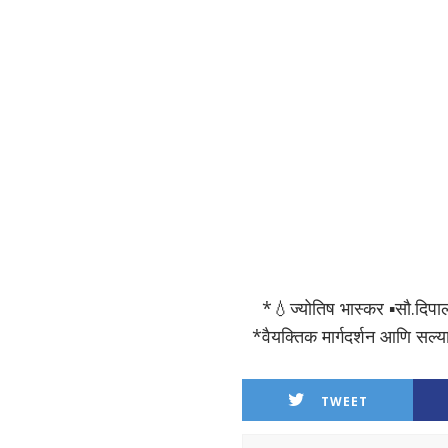
*💧ज्योतिष भास्कर ▪️सौ.दिपा
*वैयक्तिक मार्गदर्शन आणि 
TWEET