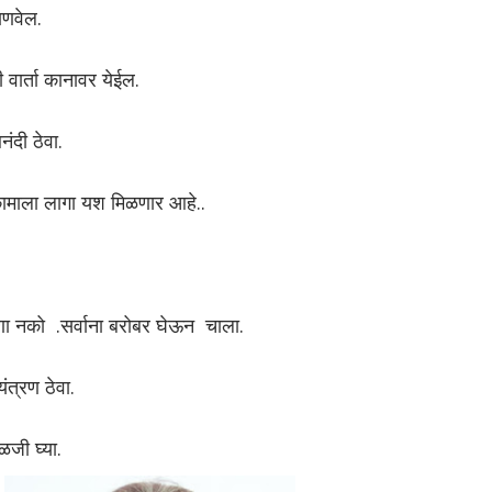
ाणवेल.
वार्ता कानावर येईल.
दी ठेवा.
माला लागा यश मिळणार आहे..
ा नको .सर्वाना बरोबर घेऊन चाला.
यंत्रण ठेवा.
जी घ्या.