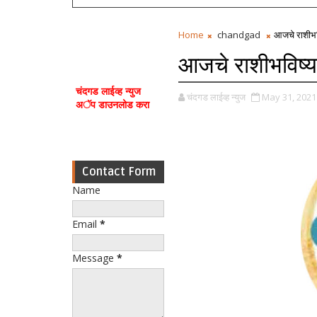
Home
chandgad
आजचे राशीभवि
आजचे राशीभविष्य
चंदगड लाईव्ह न्युज
चंदगड लाईव्ह न्युज
May 31, 2021
अॅप डाउनलोड करा
Contact Form
Name
Email
*
Message
*