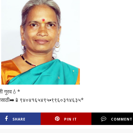
ली गुरव💧*
सल्यासाठी➡️📱९४०४१६५४९५▪️९९६०३१४६३५*
SHARE
PIN IT
COMMENT