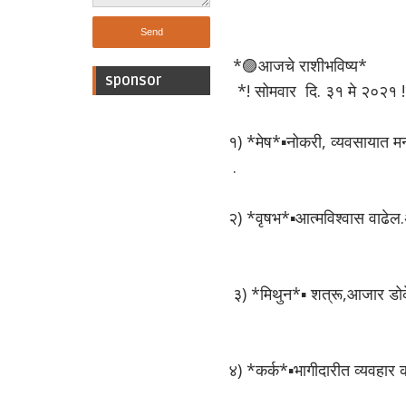
*🟣आजचे राशीभविष्य*
sponsor
*! सोमवार दि. ३१ मे २०२१ 
१) *मेष*▪️नोकरी, व्यवसायात म
.
२) *वृषभ*▪️आत्मविश्वास वाढेल.
३) *मिथुन*▪️ शत्रू,आजार डो
४) *कर्क*▪️भागीदारीत व्यवहार 