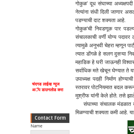
गोकुळ’ दूध संघाच्या अध्यक्षपदी
नेत्यांना संधी दिली जाणार असल
पडण्याची दाट शक्यता आहे.
गोकुळ’ची निवडणूक पार पडल्य
संचालकाची वर्णी योग्य पदावर ल
त्यामुळे अनुभवी चेहरा म्हणून प
त्यात डोंगळे हे सलग दुसऱ्या न
महाडिक हे घरी जाऊनही विश्वास
सर्वाधिक मते खेचून घेण्यात ते य
उपाध्यक्ष पदही निर्माण होण्याच
चंदगड लाईव्ह न्युज
स्तरावर पोटनियमात बदल करून उ
अॅप डाउनलोड करा
मुश्रीफ यांनी केले होते. तसे झा
संघाच्या संचालक मंडळात दोन
मिळण्याची शक्यता कमी आहे. या ज
Contact Form
Name