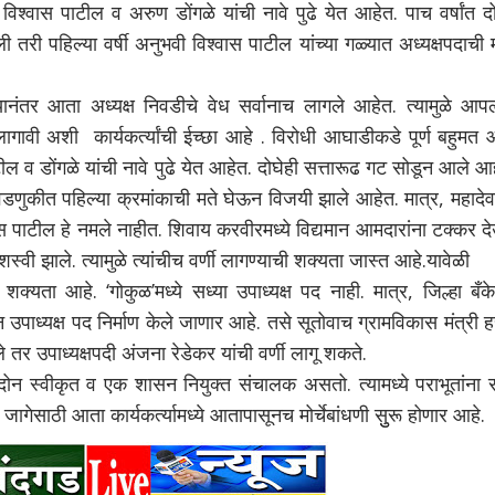
 विश्वास पाटील व अरुण डोंगळे यांची नावे पुढे येत आहेत. पाच वर्षांत दो
ी तरी पहिल्या वर्षी अनुभवी विश्वास पाटील यांच्या गळ्यात अध्यक्षपदाची
ानंतर आता अध्यक्ष निवडीचे वेध सर्वानाच लागले आहेत. त्यामुळे आप
ागावी अशी कार्यकर्त्यांची ईच्छा आहे . विरोधी आघाडीकडे पूर्ण बहुमत 
ाटील व डोंगळे यांची नावे पुढे येत आहेत. दोघेही सत्तारूढ गट सोडून आले आ
िवडणुकीत पहिल्या क्रमांकाची मते घेऊन विजयी झाले आहेत. मात्र, महादे
 पाटील हे नमले नाहीत. शिवाय करवीरमध्ये विद्यमान आमदारांना टक्कर 
शस्वी झाले. त्यामुळे त्यांचीच वर्णी लागण्याची शक्यता जास्त आहे.यावेळी
ी शक्यता आहे. ‘गोकुळ’मध्ये सध्या उपाध्यक्ष पद नाही. मात्र, जिल्हा बँके
पाध्यक्ष पद निर्माण केले जाणार आहे. तसे सूतोवाच ग्रामविकास मंत्री
ले तर उपाध्यक्षपदी अंजना रेडेकर यांची वर्णी लागू शकते.
 स्वीकृत व एक शासन नियुक्त संचालक असतो. त्यामध्ये पराभूतांना स
ागेसाठी आता कार्यकर्त्यामध्ये आतापासूनच मोर्चेबांधणी सुुरू होणार आहे.