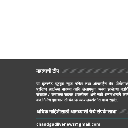
महत्वाची टीप
या इंटरनेट युट्युब न्यूज चॅनेल तथा ऑनलाईन वेब पोर्टलमध्य
प्रसिध्द झालेल्या बातम्या आणि लेखामधून व्यक्त झालेल्या मतांश
संपादक / संचालक सहमत असतीलच असे नाही अनावधानाने काह
वाद निर्माण झाल्यास तो चंदगड न्यायालयअंतर्गत मान्य राहील.
अधिक माहितीसाठी आमच्याशी येथे संपर्क साधा
chandgadlivenews@gmail.com