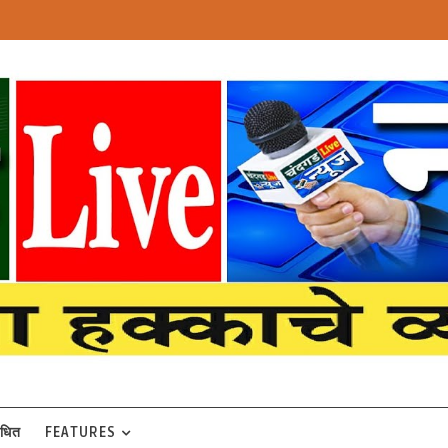
बंधित
FEATURES