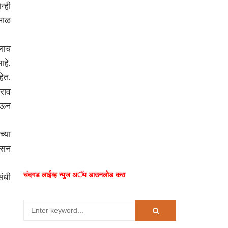
न्ही
 माळ
लाच
आहे.
हेत.
वराव
देऊन
च्या
 हसन
चंदगड लाईव्ह न्युज अॅप डाउनलोड करा
ंधी