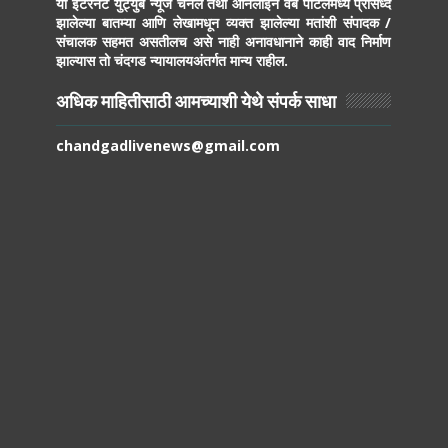
या इंटरनेट युट्युब न्यूज चॅनेल तथा ऑनलाईन वेब पोर्टलमध्ये प्रसिध्द
झालेल्या बातम्या आणि लेखामधून व्यक्त झालेल्या मतांशी संपादक /
संचालक सहमत असतीलच असे नाही अनावधानाने काही वाद निर्माण
झाल्यास तो चंदगड न्यायालयअंतर्गत मान्य राहील.
अधिक माहितीसाठी आमच्याशी येथे संपर्क साधा
chandgadlivenews@gmail.com