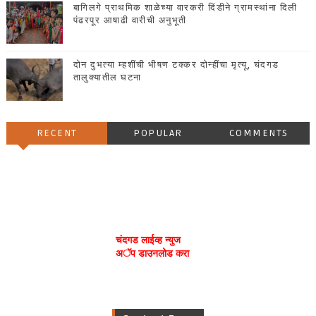
बागिलगे प्राथमिक शाळेच्या वारकरी दिंडीने ग्रामस्थांना दिली
पंढरपूर आषाढी वारीची अनुभूती
दोन दुभत्या म्हशींची भीषण टक्कर दोन्हींचा मृत्यू, चंदगड
तालुक्यातील घटना
RECENT
POPULAR
COMMENTS
चंदगड लाईव्ह न्युज
अॅप डाउनलोड करा