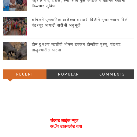
पेट्रोल पंप, हॉटेल, स्नो फॉल मुळे पर्यटक व वाहनधारकांना
मिळणार सुविधा
बागिलगे प्राथमिक शाळेच्या वारकरी दिंडीने ग्रामस्थांना दिली
पंढरपूर आषाढी वारीची अनुभूती
दोन दुभत्या म्हशींची भीषण टक्कर दोन्हींचा मृत्यू, चंदगड
तालुक्यातील घटना
RECENT
POPULAR
COMMENTS
चंदगड लाईव्ह न्युज
अॅप डाउनलोड करा