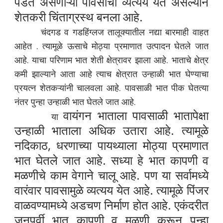
पडत असणाऱ्या पावसाचा व्यत्यय येत असल्याने
शेतकरी चिंताग्रस्थ बनला आहे.
चंदगड व गडहिंग्लज तालूक्यातील नद्या बारमाही वाहत
आहेत . त्यामूळे ऊसाचे मोठ्या प्रमाणात उत्पादन घेतले जात
आहे. याचा परिणाम भात शेती क्षेत्रावर झाला आहे. भाताचे क्षेत्र
कमी झाल्याने आता आहे त्याच क्षेत्रात उन्हाळी भात घेण्याचा
प्रयत्न शेतकऱ्यांनी चालवला आहे. पावसाळी भात पीक घेतत्या
नंतर पुन्हा उन्हाळी भात घेतले जात आहे.
वायंगन भाताला पावसाळी भातापेक्षा
या
उन्हाळी भाताला अधिक उतारा आहे. त्यामूळे
नदिकाठ, धरणाच्या पायथ्याला मोठ्या प्रमाणात
भात घेतले जात आहे. सध्या हे भात कापणी व
मळणीचे काम वेगाने चालू आहे. पण या सर्वामध्ये
वारंवार पावसामुळे व्यत्यय येत आहे. त्यामूळे पिंजर
वाळवण्यामध्ये अडचण निर्माण होत आहे. एकंदरीत
जूनपूर्वी भात कापणी व मळणी करून पून्हा