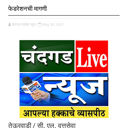
फेडरेशनची मागणी
चंदगड लाईव्ह न्युज
May 30, 2021
तेऊरवाडी / सी. एल. वृत्तसेवा