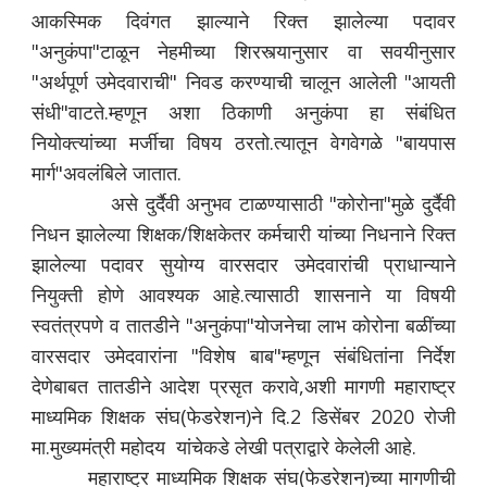
आकस्मिक दिवंगत झाल्याने रिक्त झालेल्या पदावर
"अनुकंपा"टाळून नेहमीच्या शिरस्त्यानुसार वा सवयीनुसार
"अर्थपूर्ण उमेदवाराची" निवड करण्याची चालून आलेली "आयती
संधी"वाटते.म्हणून अशा ठिकाणी अनुकंपा हा संबंधित
नियोक्त्यांच्या मर्जीचा विषय ठरतो.त्यातून वेगवेगळे "बायपास
मार्ग"अवलंबिले जातात.
असे दुर्दैवी अनुभव टाळण्यासाठी "कोरोना"मुळे दुर्दैवी
निधन झालेल्या शिक्षक/शिक्षकेतर कर्मचारी यांच्या निधनाने रिक्त
झालेल्या पदावर सुयोग्य वारसदार उमेदवारांची प्राधान्याने
नियुक्ती होणे आवश्यक आहे.त्यासाठी शासनाने या विषयी
स्वतंत्रपणे व तातडीने "अनुकंपा"योजनेचा लाभ कोरोना बळींच्या
वारसदार उमेदवारांना "विशेष बाब"म्हणून संबंधितांना निर्देश
देणेबाबत तातडीने आदेश प्रसृत करावे,अशी मागणी महाराष्ट्र
माध्यमिक शिक्षक संघ(फेडरेशन)ने दि.2 डिसेंबर 2020 रोजी
मा.मुख्यमंत्री महोदय यांचेकडे लेखी पत्राद्वारे केलेली आहे.
महाराष्ट्र माध्यमिक शिक्षक संघ(फेडरेशन)च्या मागणीची