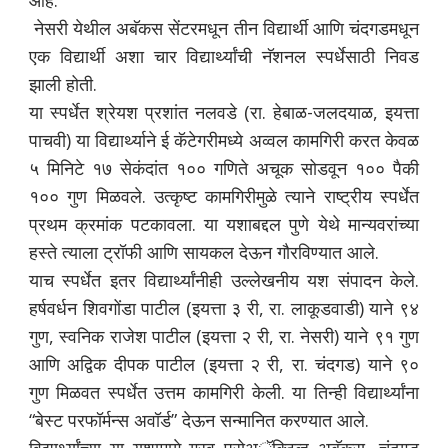
आहे.
नेसरी येथील अबॅकस सेंटरमधून तीन विद्यार्थी आणि चंदगडमधून
एक विद्यार्थी अशा चार विद्यार्थ्यांची नॅशनल स्पर्धेसाठी निवड
झाली होती.
या स्पर्धेत श्रेयश प्रशांत नलवडे (रा. हेबाळ-जलदयाळ, इयत्ता
पाचवी) या विद्यार्थ्याने ई कॅटेगरीमध्ये अव्वल कामगिरी करत केवळ
५ मिनिटे १७ सेकंदांत १०० गणिते अचूक सोडवून १०० पैकी
१०० गुण मिळवले. उत्कृष्ट कामगिरीमुळे त्याने राष्ट्रीय स्पर्धेत
प्रथम क्रमांक पटकावला. या यशाबद्दल पुणे येथे मान्यवरांच्या
हस्ते त्याला ट्रॉफी आणि सायकल देऊन गौरविण्यात आले.
याच स्पर्धेत इतर विद्यार्थ्यांनीही उल्लेखनीय यश संपादन केले.
हर्षवर्धन शिवगोंडा पाटील (इयत्ता ३ री, रा. लाकूडवाडी) याने ९४
गुण, स्वनिक राजेश पाटील (इयत्ता २ री, रा. नेसरी) याने ९१ गुण
आणि अद्विक दीपक पाटील (इयत्ता २ री, रा. चंदगड) याने ९०
गुण मिळवत स्पर्धेत उत्तम कामगिरी केली. या तिन्ही विद्यार्थ्यांना
“बेस्ट परफॉर्मन्स अवॉर्ड” देऊन सन्मानित करण्यात आले.