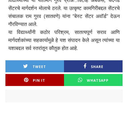
विद्यार्थ्यांच्या या यशामागे गुरव प्रोअॅक्टिव्ह अबॅकस, चंदगड
सेंटरचे मार्गदर्शन मोलाचे ठरले. या उत्कृष्ट कामगिरीबद्दल सेंटरचे
संचालक राम गुरव (सातवणे) यांना “बेस्ट सेंटर अवॉर्ड” देऊन
गौरविण्यात आले.
या विद्यार्थ्यांनी कठोर परिश्रम, सातत्यपूर्ण सराव आणि
मार्गदर्शकांच्या सहकार्यामुळे हे यश संपादन केले असून त्यांच्या या
यशाबद्दल सर्व स्तरांतून कौतुक होत आहे.
TWEET
SHARE
PIN IT
WHATSAPP