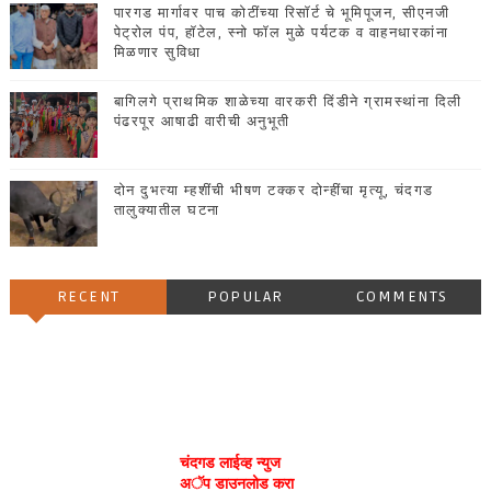
पारगड मार्गावर पाच कोटींच्या रिसॉर्ट चे भूमिपूजन, सीएनजी
पेट्रोल पंप, हॉटेल, स्नो फॉल मुळे पर्यटक व वाहनधारकांना
मिळणार सुविधा
बागिलगे प्राथमिक शाळेच्या वारकरी दिंडीने ग्रामस्थांना दिली
पंढरपूर आषाढी वारीची अनुभूती
दोन दुभत्या म्हशींची भीषण टक्कर दोन्हींचा मृत्यू, चंदगड
तालुक्यातील घटना
RECENT
POPULAR
COMMENTS
चंदगड लाईव्ह न्युज
अॅप डाउनलोड करा