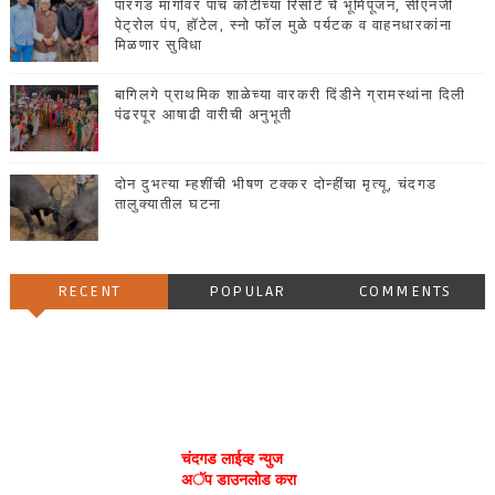
पारगड मार्गावर पाच कोटींच्या रिसॉर्ट चे भूमिपूजन, सीएनजी
पेट्रोल पंप, हॉटेल, स्नो फॉल मुळे पर्यटक व वाहनधारकांना
मिळणार सुविधा
बागिलगे प्राथमिक शाळेच्या वारकरी दिंडीने ग्रामस्थांना दिली
पंढरपूर आषाढी वारीची अनुभूती
दोन दुभत्या म्हशींची भीषण टक्कर दोन्हींचा मृत्यू, चंदगड
तालुक्यातील घटना
RECENT
POPULAR
COMMENTS
चंदगड लाईव्ह न्युज
अॅप डाउनलोड करा