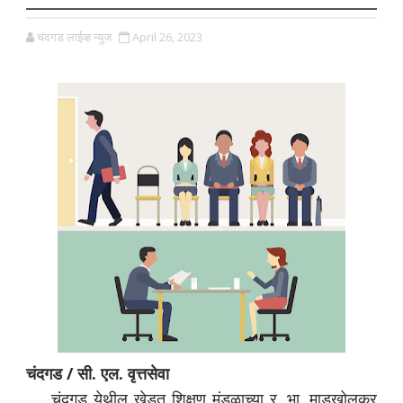
चंदगड लाईव्ह न्युज
April 26, 2023
चंदगड / सी. एल. वृत्तसेवा
चंदगड येथील खेडूत शिक्षण मंडळाच्या र. भा. माडखोलकर