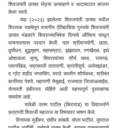
शिवजयंती उत्सव मोठ्या उत्साहाने व थाटामाटात साजरा
केला जातो.
यंदा (२०२३) झालेल्या शिवजयंती उत्सव मधील
शिल्लक रकमेतून वाचनीय ऐतिहासिक पुस्तके शिवजयंती
उत्सव मंडळाने शिवराज्याभिषेक दिनाचे औचित्य साधून
वाचनालयास प्रदान केली. यात श्रीमानयोगी, छावा,
दुर्योधन, बुद्धभूषण, महासम्राट, झंझावात, रणखैदळ, इथे
ओशाळला मृत्यू, शिवरायांच्या शौर्य कथा, रायगड,
पावनखिंड, भद्रकाली ताराराणी, क्रांतीसुर्य, अलेक्झांडर,
द ग्रेट शहीद भगतसिंग, मराठे कालीन शौर्यकथा, श्रीमंत
बाजीराव पेशवे, महाराणी येसूबाई, राजमाता जिजाऊसाहेब,
सेनापती हंबीरराव मोहिते आदी महत्त्वपूर्ण पुस्तकांचा
समावेश आहे.
यावेळी उत्तम पाटील (किटवाड) या विद्यार्थ्याने
छत्रपती शिवाजी महाराज या विषयावर भाषण केले.
विनायक मुर्डेकर, संदीप कांबळे, संपत पाटील, युवराज
पाटील आदींनी मनोगते व्यक्त केली. स्वागत वाचनालयाचे