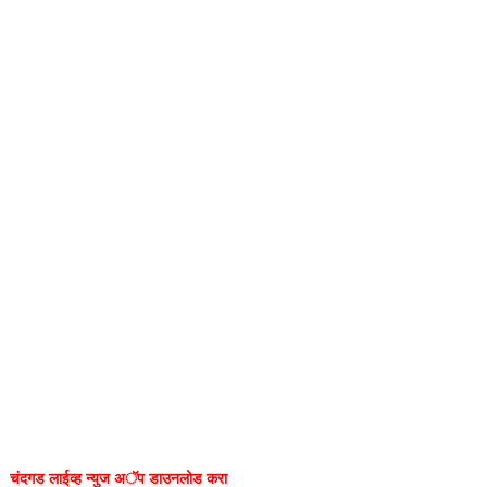
चंदगड लाईव्ह न्युज अॅप डाउनलोड करा