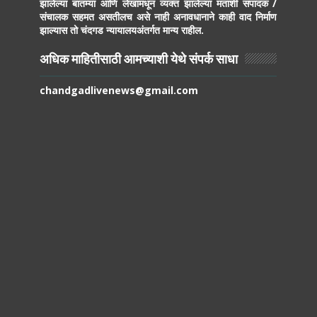
झालेल्या बातम्या आणि लेखामधून व्यक्त झालेल्या मतांशी संपादक /
संचालक सहमत असतीलच असे नाही अनावधानाने काही वाद निर्माण
झाल्यास तो चंदगड न्यायालयअंतर्गत मान्य राहील.
अधिक माहितीसाठी आमच्याशी येथे संपर्क साधा
chandgadlivenews@gmail.com