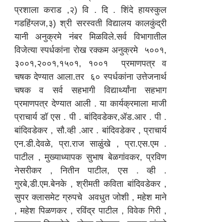
प्रशाला कराड ,२) वि . दि . शिंदे हायस्कुल
गडहिंग्लज,३) श्री सरस्वती विद्यालय कालकुंद्री
यानी अनुक्रमे नंबर मिळविले.सर्व विभागातील
विजेत्या स्पर्धकांना रोख रक्कम अनुक्रमे ५००१,
३००१,२००१,१५०१, १००१ प्रमाणपत्र व
चषक देण्यात आला.तर ६० स्पर्धकांना उत्तेजनार्थ
चषक व सर्व सहभागी विद्यार्थ्यांना सहभाग
प्रमाणपत्र देण्यात आली . या कार्यक्रमाला माजी
प्राचार्य डॉ एस . पी . बांदिवडेकर,ॲड.आर . पी .
बांदिवडेकर , सौ.व्ही .आर . बांदिवडेकर , प्राचार्य
एन.डी.देवळे, प्रा.राज साळुंखे , प्रा.एस.एम .
पाटील , मुख्याध्यापक सुभाष बेळगांवकर, प्रविण
नेसरीकर , नितीन पाटील, एस . व्ही .
गुरबे,डी.एम.बेनके , श्रीमती कविता बांदिवडेकर ,
सुपर क्लासमेट ग्रुपचे अवधुत जोशी , महेश माने
, महेश पिळणकर , रविंद्र पाटील , विवेक गिरी ,