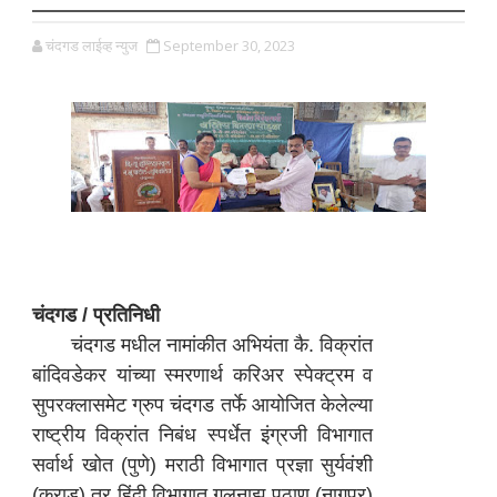
चंदगड लाईव्ह न्युज
September 30, 2023
चंदगड / प्रतिनिधी
चंदगड मधील नामांकीत अभियंता कै. विक्रांत
बांदिवडेकर यांच्या स्मरणार्थ करिअर स्पेक्ट्रम व
सुपरक्लासमेट ग्रुप चंदगड तर्फे आयोजित केलेल्या
राष्ट्रीय विक्रांत निबंध स्पर्धेत इंग्रजी विभागात
सर्वार्थ खोत (पुणे) मराठी विभागात प्रज्ञा सुर्यवंशी
(कराड) तर हिंदी विभागात गुलनाझ पठाण (नागपूर)