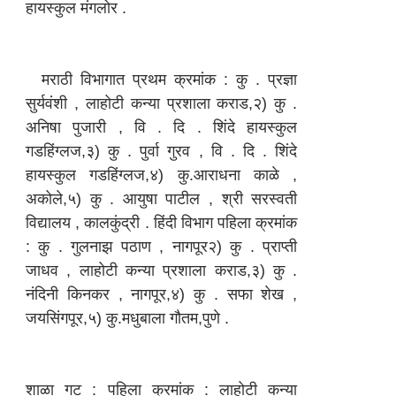
हायस्कुल मंगलोर .
मराठी विभागात प्रथम क्रमांक : कु . प्रज्ञा
सुर्यवंशी , लाहोटी कन्या प्रशाला कराड,२) कु .
अनिषा पुजारी , वि . दि . शिंदे हायस्कुल
गडहिंग्लज,३) कु . पुर्वा गुरव , वि . दि . शिंदे
हायस्कुल गडहिंग्लज,४) कु.आराधना काळे ,
अकोले,५) कु . आयुषा पाटील , श्री सरस्वती
विद्यालय , कालकुंद्री . हिंदी विभाग पहिला क्रमांक
: कु . गुलनाझ पठाण , नागपूर२) कु . प्राप्ती
जाधव , लाहोटी कन्या प्रशाला कराड,३) कु .
नंदिनी किनकर , नागपूर,४) कु . सफा शेख ,
जयसिंगपूर,५) कु.मधुबाला गौतम,पुणे .
शाळा गट : पहिला क्रमांक : लाहोटी कन्या