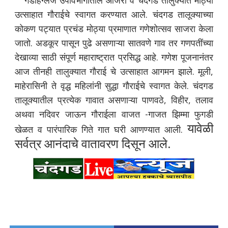
गडहिंग्लज उपविभागातील आजरा व चंदगड तालुक्यात मोठ्या
उत्साहात गौराईचे स्वागत करण्यात आले. चंदगड तालूक्याच्या
कोकण पट्यात प्रचंड मोठ्या प्रमाणात गणेशोत्सव साजरा केला
जातो. अडकूर पासून पुढे असणाऱ्या सातवणे गाव तर गणपतींच्या
देखाव्या साठी संपूर्ण महाराष्ट्रात प्रसिद्ध आहे. गणेश पूजनानंतर
आज तीनही तालुक्यात गौराई चे उत्साहात आगमन झाले. मूली,
माहेरासिनी ते वृद्ध महिलांनी सुद्धा गौराईचे स्वागत केले. चंदगड
तालूक्यातील प्रत्येक गावात असणाऱ्या पाणवठे, विहीर, तलाव
अथवा नदिवर जाऊन गौराईला वाजत -गाजत झिम्मा फुगडी
यावेळी
खेळत व पारंपारिक गिते गात घरी आणण्यात आली.
सर्वत्र आनंदाचे वातावरण दिसून आले.