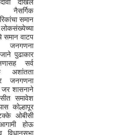
 दावा दाखल
 नैसर्गिक
गरिकांचा समान
ोकसंख्येच्या
चे समान वाटप
ार जनगणना
जाने पुढाकार
षणासह सर्व
िक अशांतता
वार जनगणना
ी जर शासनाने
ीसीत समावेश
यास कोल्हापूर
टक्के ओबीसी
ा आगामी होऊ
व विधानसभा