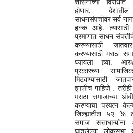
शासनाच्या विरोधात
होणार. देशातील
साधनसंपत्तीवर सर्व ना
हक्क आहे. त्यासाठी ल
प्रमाणात साधन संपत्ती
करण्यासाठी जातव
करण्यासाठी मराठा समा
घ्यायला हवा. आरक्
प्रकारच्या सामाज
मिटवण्यासाठी जात
झालीच पाहिजे . तरीह
मराठा समाजाच्या ओब
करण्याचा प्रयत्न केल्
जिल्ह्यातील ५२ % 
समाज सत्ताधाऱ्यांन
घातलेल्या लोकसभा 