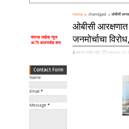
Home
chandgad
ओबीसी आरक्ष
ओबीसी आरक्षणात
जनमोर्चाचा विरोध
चंदगड लाईव्ह न्युज
अॅप डाउनलोड करा
चंदगड लाईव्ह न्युज
October 03, 
Contact Form
Name
Email
*
Message
*