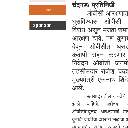
चंदगड/ प्रतिनिधी
ओबीसी आरक्षणात 
घुसविण्यास ओबीसी 
sponsor
विरोध असून
मराठा समा
आरक्षण द्यावे, पण कुणब
देवून ओबीसीत घुस
कदापी सहन करणार 
निवेदन ओबीसी जनमोर्
तहसीलदार राजेश चव्हाण 
मुख्यमंत्री एकनाथ शिंदे
आले.
महाराष्ट्रातील जनतेची 
झाले पाहिजे. महोदय, म
ओबीसीमधूनच आरक्षणाची म
कुणबी जातीचा दाखला मिळावा 
या मागणीचे राज्य सरकारने स