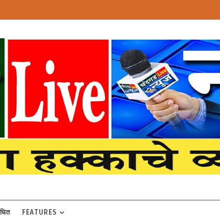
बंधित
FEATURES