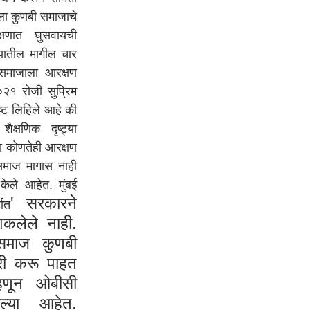
ला कुणबी समाजाचे
षणात घुसवायची
्यातील मागील चार
 समाजाला आरक्षण
०२१ रोजी सुप्रिम
्पष्ट लिहिले आहे की
क्षणिक दृष्ट्या
ला कोणतेही आरक्षण
समाज मागास नाही
ले आहेत. मुंबई
' सरकारने
टात
शकलेले नाही.
समाज कुणबी
री करू पाहत
्हणून ओबीसी
ल्या आहेत.