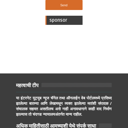
sponsor
महत्वाची टीप
या इंटरनेट युट्युब न्यूज चॅनेल तथा ऑनलाईन वेब पोर्टलमध्ये प्रसिध्द
झालेल्या बातम्या आणि लेखामधून व्यक्त झालेल्या मतांशी संपादक /
संचालक सहमत असतीलच असे नाही अनावधानाने काही वाद निर्माण
झाल्यास तो चंदगड न्यायालयअंतर्गत मान्य राहील.
अधिक माहितीसाठी आमच्याशी येथे संपर्क साधा