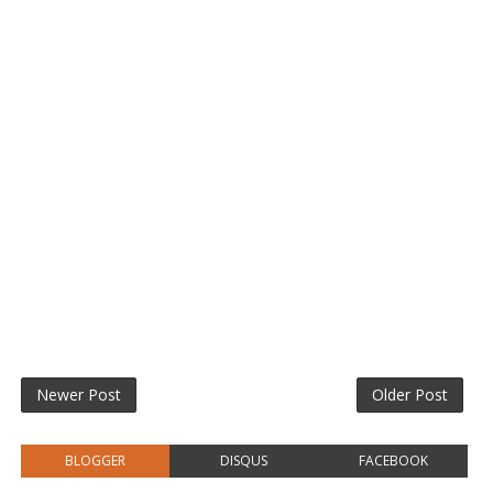
Newer Post
Older Post
BLOGGER
DISQUS
FACEBOOK