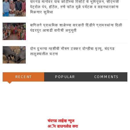
पारगड मार्गावर पाच कोटींच्या रिसॉर्ट चे भूमिपूजन, सीएनजी
पेट्रोल पंप, हॉटेल, स्नो फॉल मुळे पर्यटक व वाहनधारकांना
मिळणार सुविधा
बागिलगे प्राथमिक शाळेच्या वारकरी दिंडीने ग्रामस्थांना दिली
पंढरपूर आषाढी वारीची अनुभूती
दोन दुभत्या म्हशींची भीषण टक्कर दोन्हींचा मृत्यू, चंदगड
तालुक्यातील घटना
RECENT
POPULAR
COMMENTS
चंदगड लाईव्ह न्युज
अॅप डाउनलोड करा