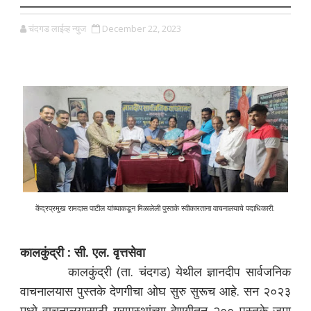
चंदगड लाईव्ह न्युज
December 22, 2023
केंद्रप्रमुख रामदास पाटील यांच्याकडून मिळालेली पुस्तके स्वीकारताना वाचनालयाचे पदाधिकारी.
कालकुंद्री : सी. एल. वृत्तसेवा
कालकुंद्री (ता. चंदगड) येथील ज्ञानदीप सार्वजनिक
वाचनालयास पुस्तके देणगीचा ओघ सुरु सुरूच आहे. सन २०२३
मध्ये वाचनालयासाठी ग्रामस्थांच्या देणगीतून २०० पुस्तके जमा