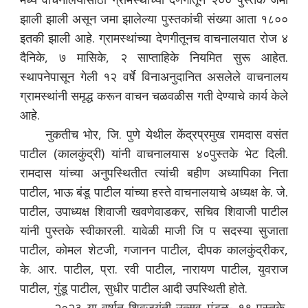
झाली झाली असून जमा झालेल्या पुस्तकांची संख्या आता १८००
इतकी झाली आहे. ग्रामस्थांच्या देणगीतूनच वाचनालयात रोज ४
दैनिके, ७ मासिके, २ साप्ताहिके नियमित सुरू आहेत.
स्थापनेपासून गेली १२ वर्षे विनाअनुदानित असलेले वाचनालय
ग्रामस्थांनी समृद्ध करून वाचन चळवळीस गती देण्याचे कार्य केले
आहे.
नुकतीच भोर, जि. पुणे येथील केंद्रप्रमुख रामदास वसंत
पाटील (कालकुंद्री) यांनी वाचनालयास ४०पुस्तके भेट दिली.
रामदास यांच्या अनुपस्थितीत त्यांची बहीण अध्यापिका निता
पाटील, भाऊ बंडू पाटील यांच्या हस्ते वाचनालयाचे अध्यक्ष के. जे.
पाटील, उपाध्यक्ष शिवाजी खवणेवाडकर, सचिव शिवाजी पाटील
यांनी पुस्तके स्वीकारली. यावेळी माजी जि प सदस्या सुजाता
पाटील, कोमल शेटजी, गजानन पाटील, दीपक कालकुंद्रीकर,
के. आर. पाटील, प्रा. रवी पाटील, नारायण पाटील, युवराज
पाटील, गुंडू पाटील, सुधीर पाटील आदी उपस्थिती होते.
२०२३ या वर्षात शिवजयंती उत्सव मंडळ- १९ पुस्तके,