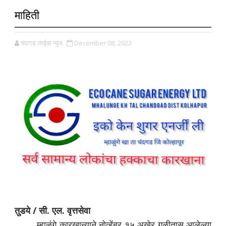
माहिती
चंदगड लाईव्ह न्युज
December 08, 2023
तुडये / सी. एल. वृत्तसेवा
म्हाळुंगे कारखान्याने नोव्हेंबर १५ अखेर गळीतास आलेल्या