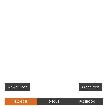
Newer Post
Older Post
BLOGGER
DISQUS
FACEBOOK