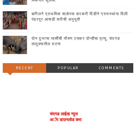
मिळणार सुविधा
बागिलगे प्राथमिक शाळेच्या वारकरी दिंडीने ग्रामस्थांना दिली
पंढरपूर आषाढी वारीची अनुभूती
दोन दुभत्या म्हशींची भीषण टक्कर दोन्हींचा मृत्यू, चंदगड
तालुक्यातील घटना
RECENT
POPULAR
COMMENTS
चंदगड लाईव्ह न्युज
अॅप डाउनलोड करा