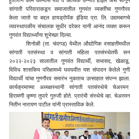
हुशारीने काम केल्यास यश व आर्थिक उन्नती होईल असे सांगून
सांगाती परिवाराकडून समाजातील गुणवंत व्यक्तींचा गुणगौरव
केला जातो या बद्दल हायड्रोपॅक इंडिया प्रा. लि. उद्यमबागचे
व्यवस्थापकीय संचालक सुधीर दरेकर यानी आनंद व्यक्त करून
गुणवंत विद्यार्थ्यांना शुभेच्छा दिल्या.
शिनोळी (ता. चंदगड) येथील औद्योगिक वसाहतीमधील
सांगाती पतसंस्था व सांगाती महिला पतसंस्थेतर्फे सन
२०२२-२०२३ सालातील गुणवंत विद्यार्थी, सभासद, खेळाडू,
विविध शासकिय परिक्षामध्ये घवघवीत यश संपादन केलेले गुणी
विद्यार्थी यांचा गुणगौरव समारंभ नुकताच उत्साहात संपन्न झाला.
कार्यक्रमाच्या अध्यक्षस्थानी सांगाती पतसंस्थेचे चेअरमन
हिरामणी कृष्णा तुपारे गुरुजी होते. प्रारंभी संस्थेचे व्हा. चेअरमन
नितीन नारायण पाटील यांनी प्रास्ताविक केले.