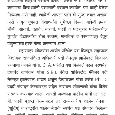
आवडीच्या क्षेत्रात प्रयत्न करावा. तसेच स्पर्धा परीक्षेची तयारी
करणाऱ्या विद्यार्थ्यांनी यशासाठी प्रयत्न करावेत. पण काही वेळेस
मिळेलच असे नाही. त्यावेळी आपला प्लॅन बी सुध्दा तयार असावा
असे सांगून गुणवंत विद्यार्थ्यांना शुभेच्छा दिल्या. यावेळी इयत्ता
चौथी, सातवी, दहावी, बारावी, पदवी व पदव्युत्तर परिक्षामधील
गुणवंत विद्यार्थ्यांचा रोख रक्कम, मानचिन्ह व प्रमाणपत्र देवून
पाहुण्यांच्या हस्ते गौरव करण्यात आला.
महाराष्ट्र लोकसेवा आयोग परिक्षेत यश मिळवून सहाय्यक
विश्लेषक राजपत्रित अधिकारी पदी नेमणूक झालेबद्दल शिवानंद
रुक्माणा कांबळे यांचा, C. A. परिक्षेत यश मिळवले बद्दल प्रथमेश
दयानंद काणेकर यांचा S.B.I. बँकेत असिस्टंट मॅनेजर पदी
नेमणूक झालेबद्दल आदर्श अर्जुन हेब्बाळकर यांचा तसेच Ph. D.
पदवी संपादन केल्याबद्दल संदेश नारायण सोमाणाची यांचा विशेष
सत्कार करण्यात आला. आरती जक्कापा पाटील यांनी एल. एल.
बी. पदवी प्राप्त केल्याबद्दल तर राज्यस्तरीय शालेय नेमबाज
(शूटिंग) व राष्ट्रीय शालेय मैदानी स्पर्धेत यश संपादन केलेल्या