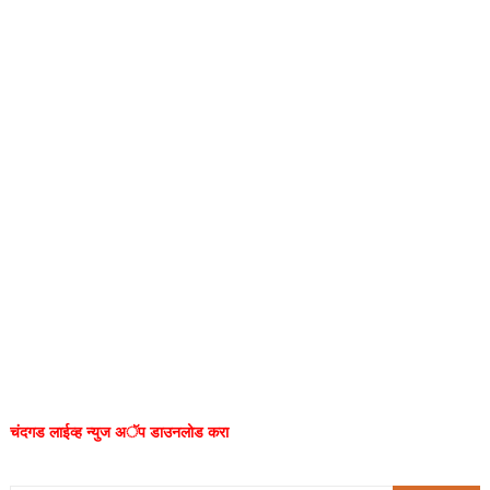
चंदगड लाईव्ह न्युज अॅप डाउनलोड करा