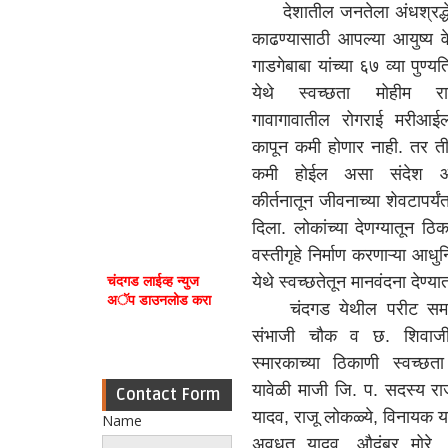
देशातील जनतेला अंधश्रद्धेच
काढण्यासाठी आपल्या आयुष्य वेच
गाडगेबाबा यांच्या ६७ व्या पुण्य
येथे स्वच्छता मोहीम र
गावागावातील रोगराई मरीआई
कापून कमी होणार नाही. तर ती 
कमी होईल असा संदेश आपल
कीर्तनातून जीवनाच्या शेवटापर्यं
दिला. लोकांच्या देणग्यातून ठि
वस्तीगृहे निर्माण करणाऱ्या आध
चंदगड लाईव्ह न्युज
येथे स्वच्छतेतून मानवंदना देण्
अॅप डाउनलोड करा
चंदगड येथील परीट समाजा
संभाजी चौक व छ. शिवाजी 
स्मारकाच्या ठिकाणी स्वच्छ
यावेळी माजी जि. प. सदस्य राज
Contact Form
यादव, राजू लोकळ्ये, विनायक 
Name
अवधूत यादव, औदुंबर मोरे,