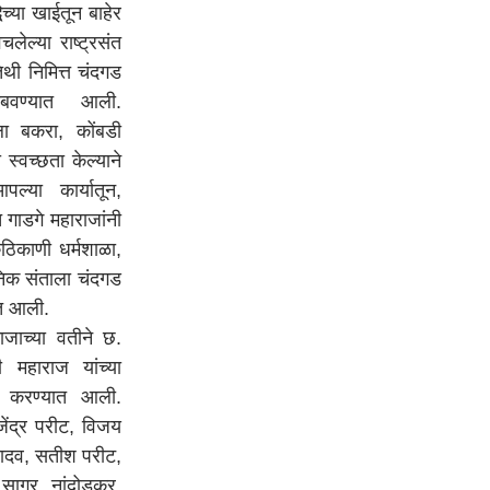
्या खाईतून बाहेर
लेल्या राष्ट्रसंत
तिथी निमित्त चंदगड
ाबवण्यात आली.
ला बकरा, कोंबडी
स्वच्छता केल्याने
्या कार्यातून,
त गाडगे महाराजांनी
कठिकाणी धर्मशाळा,
ुनिक संताला चंदगड
यात आली.
च्या वतीने छ.
महाराज यांच्या
ता करण्यात आली.
ेंद्र परीट, विजय
यादव, सतीश परीट,
 सागर नांदोडकर,