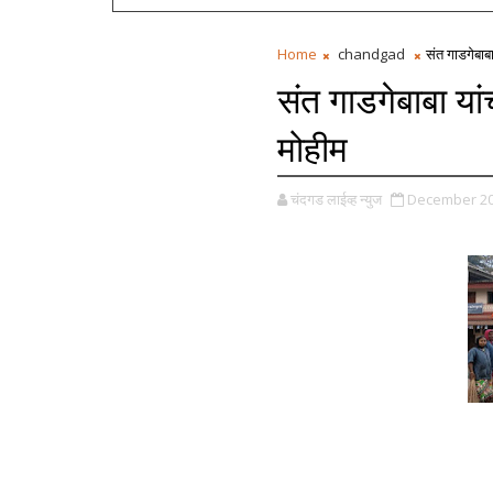
Home
chandgad
संत गाडगेबाबा
संत गाडगेबाबा यांच
मोहीम
चंदगड लाईव्ह न्युज
December 20