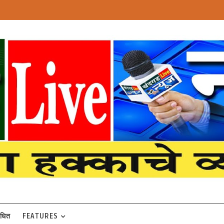
बंधित
FEATURES