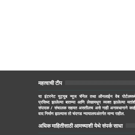
महत्वाची टीप
या इंटरनेट युट्युब न्यूज चॅनेल तथा ऑनलाईन वेब पोर्टलमध्य
प्रसिध्द झालेल्या बातम्या आणि लेखामधून व्यक्त झालेल्या मतांश
संपादक / संचालक सहमत असतीलच असे नाही अनावधानाने काह
वाद निर्माण झाल्यास तो चंदगड न्यायालयअंतर्गत मान्य राहील.
अधिक माहितीसाठी आमच्याशी येथे संपर्क साधा