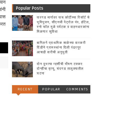
यान
Popular Posts
ंनी
पास
पारगड मार्गावर पाच कोटींच्या रिसॉर्ट चे
भूमिपूजन, सीएनजी पेट्रोल पंप, हॉटेल,
करत
स्नो फॉल मुळे पर्यटक व वाहनधारकांना
मिळणार सुविधा
बागिलगे प्राथमिक शाळेच्या वारकरी
दिंडीने ग्रामस्थांना दिली पंढरपूर
आषाढी वारीची अनुभूती
दोन दुभत्या म्हशींची भीषण टक्कर
दोन्हींचा मृत्यू, चंदगड तालुक्यातील
घटना
RECENT
POPULAR
COMMENTS