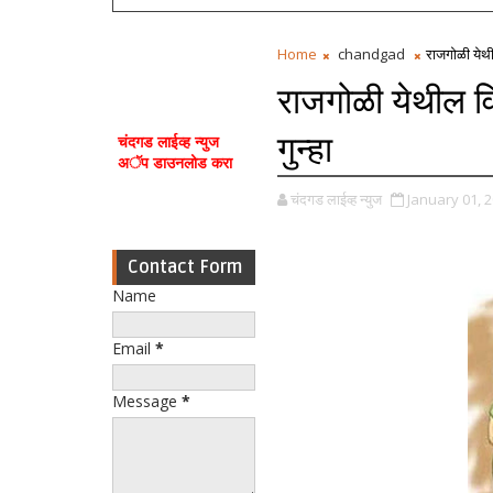
Home
chandgad
राजगोळी येथी
राजगोळी येथील व
गुन्हा
चंदगड लाईव्ह न्युज
अॅप डाउनलोड करा
चंदगड लाईव्ह न्युज
January 01, 
Contact Form
Name
Email
*
Message
*