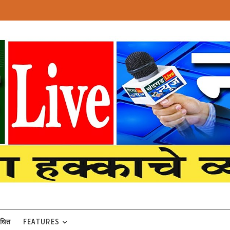
बंधित
FEATURES