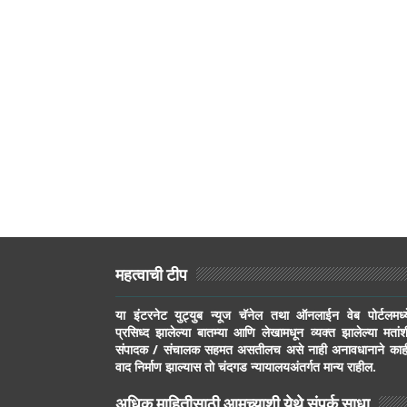
महत्वाची टीप
या इंटरनेट युट्युब न्यूज चॅनेल तथा ऑनलाईन वेब पोर्टलमध्य
प्रसिध्द झालेल्या बातम्या आणि लेखामधून व्यक्त झालेल्या मतांश
संपादक / संचालक सहमत असतीलच असे नाही अनावधानाने काह
वाद निर्माण झाल्यास तो चंदगड न्यायालयअंतर्गत मान्य राहील.
अधिक माहितीसाठी आमच्याशी येथे संपर्क साधा