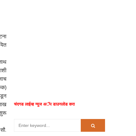
टना
यित
नाथ
याशी
जाच
रुक)
कडून
लाख
चंदगड लाईव्ह न्युज अॅप डाउनलोड करा
ुरू
सौ.