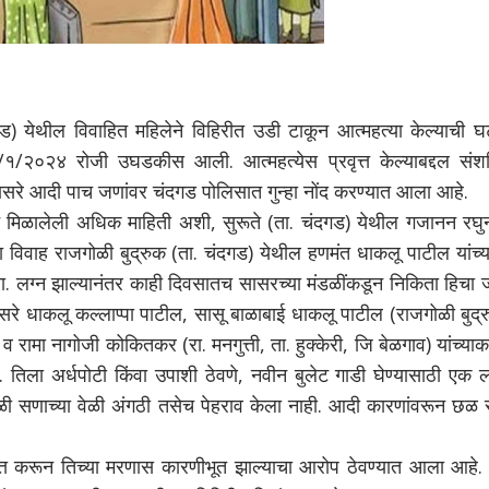
) येथील विवाहित महिलेने विहिरीत उडी टाकून आत्महत्या केल्याची घ
 १/१/२०२४ रोजी उघडकीस आली. आत्महत्येस प्रवृत्त केल्याबद्दल संश
ासरे आदी पाच जणांवर चंदगड पोलिसात गुन्हा नोंद करण्यात आला आहे.
ळालेली अधिक माहिती अशी, सुरूते (ता. चंदगड) येथील गजानन रघु
ा विवाह राजगोळी बुद्रुक (ता. चंदगड) येथील हणमंत धाकलू पाटील यांच्
. लग्न झाल्यानंतर काही दिवसातच सासरच्या मंडळींकडून निकिता हिचा 
सरे धाकलू कल्लाप्पा पाटील, सासू बाळाबाई धाकलू पाटील (राजगोळी बुद्
 रामा नागोजी कोकितकर (रा. मनगुत्ती, ता. हुक्केरी, जि बेळगाव) यांच्या
 तिला अर्धपोटी किंवा उपाशी ठेवणे, नवीन बुलेट गाडी घेण्यासाठी एक 
ाळी सणाच्या वेळी अंगठी तसेच पेहराव केला नाही. आदी कारणांवरून छळ स
करून तिच्या मरणास कारणीभूत झाल्याचा आरोप ठेवण्यात आला आहे. 