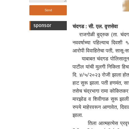
sponsor
चंदगड : सी. एल. वृत्तसेवा
राजगोळी बुद्रुक (ता. चंदगड
नववर्षाच्या पहिल्याच दिवशी
आरोपी विवाहितेचा पती, सासू-स
याबाबत चंदगड पोलिसातून मि
पाटील यांची मुलगी निकिता हिच
दि. ४/५/२०२३ रोजी झाला होता
हाट सुरू झाला. पती हणमंत, सा
तसेच चंद्रभागा रामा कोकितकर व
मारझोड व शिवीगाळ सुरू झाली.
रुपये माहेरवरून आणावेत, दिव
झाला.
तिला आत्महत्येस प्रवृत्त 