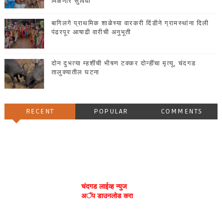
मिळणार सुविधा
बागिलगे प्राथमिक शाळेच्या वारकरी दिंडीने ग्रामस्थांना दिली
पंढरपूर आषाढी वारीची अनुभूती
दोन दुभत्या म्हशींची भीषण टक्कर दोन्हींचा मृत्यू, चंदगड
तालुक्यातील घटना
RECENT
POPULAR
COMMENTS
चंदगड लाईव्ह न्युज
अॅप डाउनलोड करा