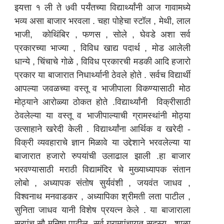
इयत्ता १ ली ते ७वी पर्यंतच्या विद्यार्थ्यांनी आज गावामध्ये
भव्य असा बाजार भरवला . चहा पोहेचा स्टॉल , मेथी, लाल
भाजी, कोथिंबिर , फणस , सोले , घेवडे अशा सर्व
प्रकारच्या भाज्या , विविध खाद्य पदार्थ , मोड आलेली
धान्ये , चिंचाचे गोळे , विविध प्रकारची मडकी आदि हजारो
प्रकार या बाजारात निधार्थ्यानी ठेवले होते . सर्वच विद्यार्थी
आपल्या जवळच्या वस्तू व भाजीपाला विकण्यासाठी मोठ
मोठ्याने आरोळ्या ठोकत होते .विद्यार्थ्यांनी विक्रीसाठी
ठेवलेल्या या वस्तू व भाजीपाल्याची ग्रामस्थांनी मोठ्या
उत्साहाने खरेदी केली . विद्यार्थ्यांना आर्थिक व खरेदी -
विक्री व्यवहाराचे ज्ञान मिळावे या उद्देशाने भरवलेल्या या
बाजारात हजारो रुपयांची उलाढाल झाली .हा बाजार
भरवण्यासाठी मराठी विद्यामंदिर चे मुख्याध्यापक संतान
लोबो , अध्यापक संतोष सुर्यवंशी , जयवंत जाधव ,
विश्वनाथ मनवाडकर , अध्यापिका श्रीमती लता पाटील ,
सुनिता जाधव यानी विशेष प्रयत्न केले . या बाजाराला
सरपंच सौ मनिषा पाटील, सर्व ग्रामपंचायत सदस्य , शाळा