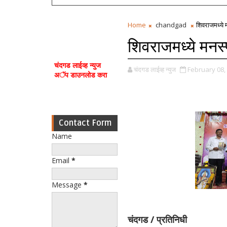
Home
chandgad
शिवराजमध्ये म
शिवराजमध्ये मनस्प
चंदगड लाईव्ह न्युज
चंदगड लाईव्ह न्युज
February 08,
अॅप डाउनलोड करा
Contact Form
Name
Email
*
Message
*
चंदगड / प्रतिनिधी