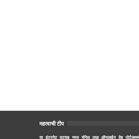
महत्वाची टीप
या इंटरनेट युट्युब न्यूज चॅनेल तथा ऑनलाईन वेब पोर्टलमध्य