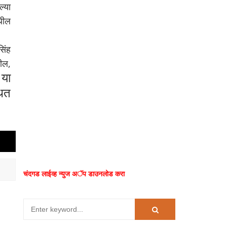
्या
ेथील
सिंह
ील,
या
.
थित
चंदगड लाईव्ह न्युज अॅप डाउनलोड करा