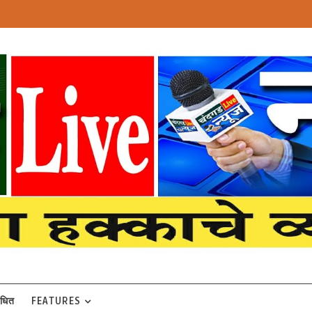
बंधित
FEATURES