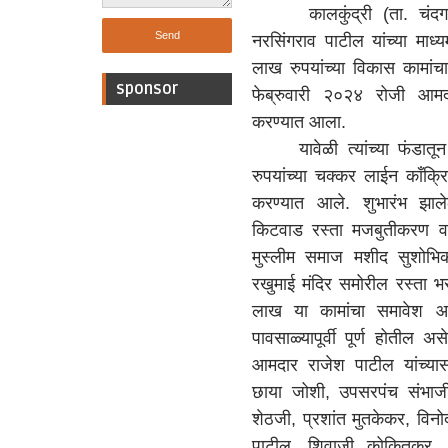
कालकुंद्री (ता. चंदगड
नरसिंगराव पाटील यांच्या माध्
लाख रुपयांच्या विकास कामांच
sponsor
फेब्रुवारी २०२४ रोजी आमदा
करण्यात आला.
यावेळी त्यांच्या फंडातून 
रुपयांच्या चक्कर लाईन काँक्
करण्यात आले. शुभारंभ झालेल
किटवाड रस्ता मजबुतीकरण 
मुस्लीम समाज मशीद सुशोभि
रखुमाई मंदिर समोरील रस्ता 
लाख या कामांचा समावेश आहे
पावसाळ्यापूर्वी पूर्ण होतील अ
आमदार राजेश पाटील यांच्यास
छाया जोशी, उपसरपंच संभाज
शेठजी, प्रशांत मुतकेकर, विन
पाटील, शिवाजी कोकितकर,