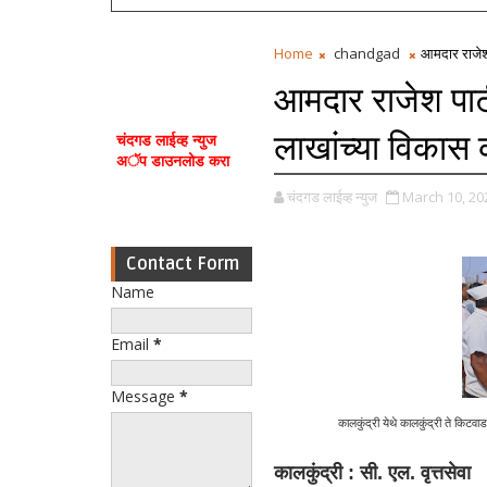
Home
chandgad
आमदार राजेश प
आमदार राजेश पाटील
लाखांच्या विकास 
चंदगड लाईव्ह न्युज
अॅप डाउनलोड करा
चंदगड लाईव्ह न्युज
March 10, 20
Contact Form
Name
Email
*
Message
*
कालकुंद्री येथे कालकुंद्री ते किटव
कालकुंद्री : सी. एल. वृत्तसेवा