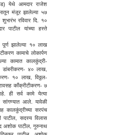
) येथे आमदार राजेश
यमातून मंजूर झालेल्या ५७
ा शुभारंभ रविवार दि. १०
र पाटील यांच्या हस्ते
पूर्ण झालेल्या १० लाख
रिटीकरण कामाचे लोकार्पण
्या कामात कालकुंद्री-
व डांबरीकरण- ४० लाख,
करण- १० लाख, विठ्ठल-
भरावसह कॉंक्रीटीकरण- ७
. ही सर्व कामे येत्या
से सांगण्यात आले. यावेळी
ह कालकुंद्रीच्या सरपंच
ी पाटील, सदस्य विलास
ोद अशोक पाटील, गुरुनाथ
 दिनकर पाटील, अशोक