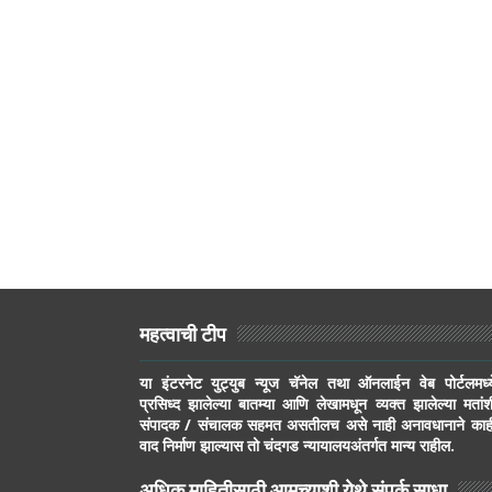
महत्वाची टीप
या इंटरनेट युट्युब न्यूज चॅनेल तथा ऑनलाईन वेब पोर्टलमध्य
प्रसिध्द झालेल्या बातम्या आणि लेखामधून व्यक्त झालेल्या मतांश
संपादक / संचालक सहमत असतीलच असे नाही अनावधानाने काह
वाद निर्माण झाल्यास तो चंदगड न्यायालयअंतर्गत मान्य राहील.
अधिक माहितीसाठी आमच्याशी येथे संपर्क साधा