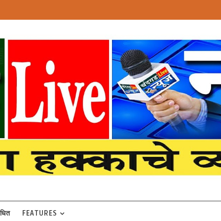
बंधित
FEATURES