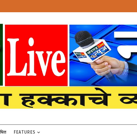
बंधित
FEATURES