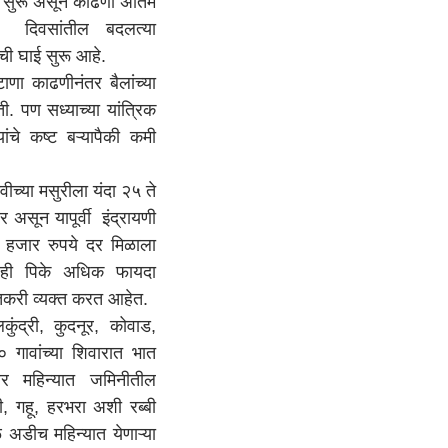
 सुरू असून काढणी अंतिम
ा दिवसांतील बदलत्या
ाची घाई सुरू आहे.
ाटाणा काढणीनंतर बैलांच्या
ी. पण सध्याच्या यांत्रिक
यांचे कष्ट बऱ्यापैकी कमी
वीच्या मसुरीला यंदा २५ ते
 असून यापूर्वी इंद्रायणी
न हजार रुपये दर मिळाला
ा ही पिके अधिक फायदा
ेतकरी व्यक्त करत आहेत.
्री, कुदनूर, कोवाड,
गावांच्या शिवारात भात
ंबर महिन्यात जमिनीतील
ी, गहू, हरभरा अशी रब्बी
ळ अडीच महिन्यात येणाऱ्या