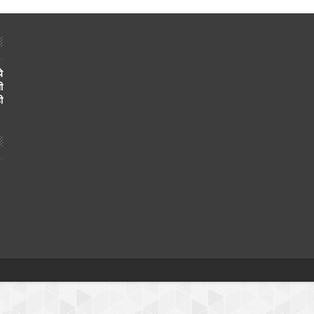
े
ी
ी