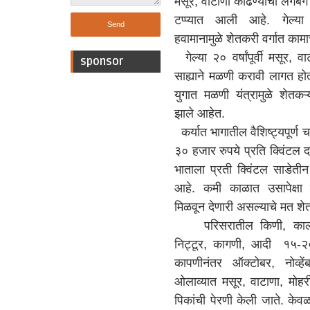
मसूर, वाटाणा काढण्याची लगबग
टप्प्यात आली आहे. गेल्य
हवामानामुळे शेतकरी वर्गात काम
गेल्या २० वर्षांपूर्वी मसूर, व
sponsor
साह्याने मळणी करावी लागत होत
युगात मळणी यंत्रामुळे शेतकऱ्
झाले आहेत.
कर्यात भागातील वैशिष्ट्यपूर्ण च
३० हजार रुपये प्रति क्विंटल दर
भाताला प्रती क्विंटल साडेती
आहे. कमी काळात उसापेक्ष
मिळवून देणारी असल्याचे मत श
परिसरातील किणी, कालकुंद
निट्टूर, कागणी, आदी १५-२० 
कापणीनंतर ऑक्टोबर, नोव्हे
ओलाव्यात मसूर, वाटाणा, मोहर
पिकांची पेरणी केली जाते. केव