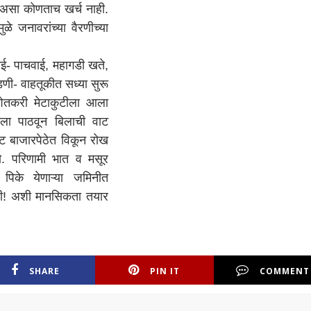
ण असा कोणताच खर्च नाही.
ळे जनावरांच्या वैरणीच्या
- पाचवाई, महागडी खते,
णी- वाहतूकीत सध्या सुरू
ेतकरी मेटाकुटीला आला
ला पाठवून बिलाची वाट
थेट बाजारपेठेत विकून रोख
तो. परिणामी भात व मसूर
िके येणाऱ्या जमिनीत
री! अशी मानसिकता तयार
SHARE
PIN IT
COMMENT