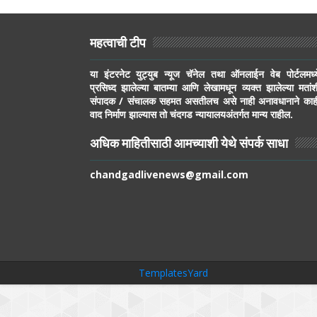
महत्वाची टीप
या इंटरनेट युट्युब न्यूज चॅनेल तथा ऑनलाईन वेब पोर्टलमध्य
प्रसिध्द झालेल्या बातम्या आणि लेखामधून व्यक्त झालेल्या मतांश
संपादक / संचालक सहमत असतीलच असे नाही अनावधानाने काह
वाद निर्माण झाल्यास तो चंदगड न्यायालयअंतर्गत मान्य राहील.
अधिक माहितीसाठी आमच्याशी येथे संपर्क साधा
chandgadlivenews@gmail.com