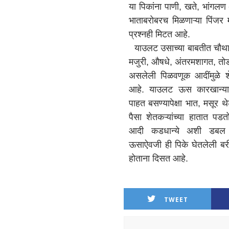
या पिकांना पाणी, खते, भांगल
भाताबरोबरच मिळणाऱ्या पिंजर मु
प्रश्नही मिटत आहे.
याउलट उसाच्या बाबतीत चौथाई
मजुरी, औषधे, अंतरमशागत, तोड
असलेली पिळवणूक आदींमुळे श
आहे. याउलट ऊस कारखान्या
पाहत बसण्यापेक्षा भात, मसूर 
पैसा शेतकऱ्यांच्या हातात पड
आदी कडधान्ये अशी डबल प
ऊसाऐवजी ही पिके घेतलेली ब
होताना दिसत आहे.
TWEET