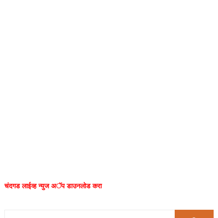
चंदगड लाईव्ह न्युज अॅप डाउनलोड करा