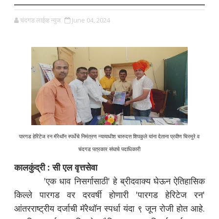
चंदगड लाईव्ह न्युज
June 04, 2024
पारगड हेरिटेज रन मॅरेथॉन स्पर्धेचे निमंत्रण न्यायाधीश चारुदत्त शिपकुले यांना देताना प्रवीण चिरमुरे व
चंदगड पत्रकार संघाचे पदाधिकारी
कालकुंद्री : सी एल वृत्तसेवा
'एक धाव निसर्गासाठी' हे ब्रीदवाक्य घेऊन ऐतिहासिक
किल्ले पारगड वर दरवर्षी होणारी 'पारगड हेरिटेज रन'
आंतरराष्ट्रीय दर्जाची मॅरेथॉन स्पर्धा यंदा ९ जून रोजी होत आहे.