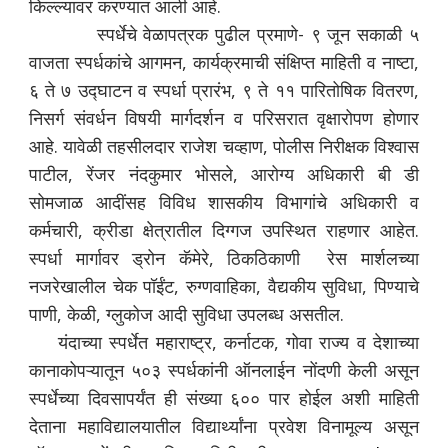
किल्ल्यावर करण्यात आली आहे.
स्पर्धेचे वेळापत्रक पुढील प्रमाणे- ९ जून सकाळी ५
वाजता स्पर्धकांचे आगमन, कार्यक्रमाची संक्षिप्त माहिती व नाष्टा,
६ ते ७ उद्घाटन व स्पर्धा प्रारंभ, ९ ते ११ पारितोषिक वितरण,
निसर्ग संवर्धन विषयी मार्गदर्शन व परिसरात वृक्षारोपण होणार
आहे. यावेळी तहसीलदार राजेश चव्हाण, पोलीस निरीक्षक विश्वास
पाटील, रेंजर नंदकुमार भोसले, आरोग्य अधिकारी बी डी
सोमजाळ आदींसह विविध शासकीय विभागांचे अधिकारी व
कर्मचारी, क्रीडा क्षेत्रातील दिग्गज उपस्थित राहणार आहेत.
स्पर्धा मार्गावर ड्रोन कॅमेरे, ठिकठिकाणी रेस मार्शलच्या
नजरेखालील चेक पॉईंट, रुग्णवाहिका, वैद्यकीय सुविधा, पिण्याचे
पाणी, केळी, ग्लुकोज आदी सुविधा उपलब्ध असतील.
यंदाच्या स्पर्धेत महाराष्ट्र, कर्नाटक, गोवा राज्य व देशाच्या
कानाकोपऱ्यातून ५०३ स्पर्धकांनी ऑनलाईन नोंदणी केली असून
स्पर्धेच्या दिवसापर्यंत ही संख्या ६०० पार होईल अशी माहिती
देताना महाविद्यालयातील विद्यार्थ्यांना प्रवेश विनामूल्य असून