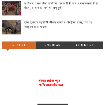
बागिलगे प्राथमिक शाळेच्या वारकरी दिंडीने ग्रामस्थांना दिली
पंढरपूर आषाढी वारीची अनुभूती
दोन दुभत्या म्हशींची भीषण टक्कर दोन्हींचा मृत्यू, चंदगड
तालुक्यातील घटना
RECENT
POPULAR
COMMENTS
चंदगड लाईव्ह न्युज
अॅप डाउनलोड करा