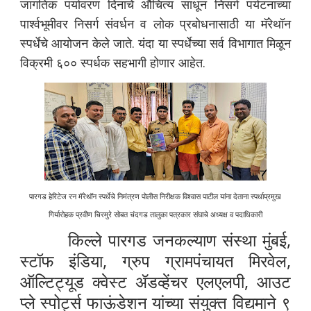
जागतिक पर्यावरण दिनाचे औचित्य साधून निसर्ग पर्यटनाच्या
पार्श्वभूमीवर निसर्ग संवर्धन व लोक प्रबोधनासाठी या मॅरेथॉन
स्पर्धेचे आयोजन केले जाते. यंदा या स्पर्धेच्या सर्व विभागात मिळून
विक्रमी ६०० स्पर्धक सहभागी होणार आहेत.
पारगड हेरिटेज रन मॅरेथॉन स्पर्धेचे निमंत्रण पोलीस निरीक्षक विश्वास पाटील यांना देताना स्पर्धाप्रमुख
गिर्यारोहक प्रवीण चिरमुरे सोबत चंदगड तालुका पत्रकार संघाचे अध्यक्ष व पदाधिकारी
किल्ले पारगड जनकल्याण संस्था मुंबई,
स्टॉफ इंडिया, ग्रुप ग्रामपंचायत मिरवेल,
ऑल्टिट्यूड क्वेस्ट ॲडव्हेंचर एलएलपी, आउट
प्ले स्पोर्ट्स फाऊंडेशन यांच्या संयुक्त विद्यमाने ९