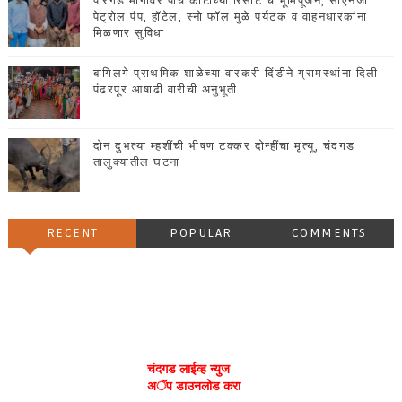
पारगड मार्गावर पाच कोटींच्या रिसॉर्ट चे भूमिपूजन, सीएनजी
पेट्रोल पंप, हॉटेल, स्नो फॉल मुळे पर्यटक व वाहनधारकांना
मिळणार सुविधा
बागिलगे प्राथमिक शाळेच्या वारकरी दिंडीने ग्रामस्थांना दिली
पंढरपूर आषाढी वारीची अनुभूती
दोन दुभत्या म्हशींची भीषण टक्कर दोन्हींचा मृत्यू, चंदगड
तालुक्यातील घटना
RECENT
POPULAR
COMMENTS
चंदगड लाईव्ह न्युज
अॅप डाउनलोड करा