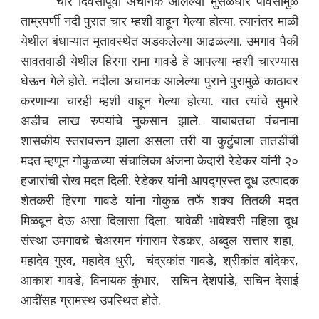
चार दिवसांपूर्वी अचानक आलेल्या मुसळधार पावसामुळे
ताम्रपर्णी नदी पुरात चार म्हशी वाहून गेल्या होत्या. त्यानंतर माळी
येथील बंधाऱ्यात मृतावस्थेत अडकलेल्या आढळल्या. उमगाव पैकी
सावतवाडी येथील हिरगा रामा गावडे हे आपल्या म्हशी चारण्यास
घेऊन गेले होते. नदीला अचानक आलेल्या पुराने पुरामुळे काठावर
करणाऱ्या चारही म्हशी वाहून गेल्या होत्या. यात त्यांचे सुमारे
अडीच लाख रुपयांचे नुकसान झाले. याबाबतचा पंचनामा
शासकीय स्तरावरून झाला असला तरी या कुटुंबाला तातडीची
मदत म्हणून गोकुळच्या संचालिका अंजना केदारी रेडेकर यांनी २०
हजारांची रोख मदत दिली. रेडेकर यांनी आपद्ग्रस्त दूध उत्पादक
शेतकरी हिरगा गावडे यांना गोकुळ तर्फे शक्य तितकी मदत
मिळवून देऊ असा दिलासा दिला. यावेळी भावेश्वरी महिला दूध
संस्था उमगावचे चेअरमन गंगाराम रेडकर, अब्दुल सत्तार शहा,
महादेव गुरव, महादेव धुरी, चंद्रकांत गावडे, श्रीकांत बांदेकर,
आकाश गावडे, विनायक कुंभार, सचिन देशपांडे, सचिन देसाई
आदींसह ग्रामस्थ उपस्थित होते.