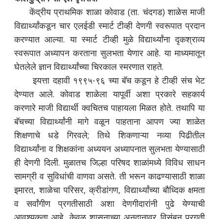
केंद्रीय प्राथमिक शाळा कोवाड (ता. चंदगड) शाळेस माजी
विद्यार्थ्यांकडून चार एलईडी स्मार्ट टीव्ही देणगी स्वरूपात प्रदान
करण्यात आल्या. या स्मार्ट टीव्ही मुळे विद्यार्थ्यांना दृकश्राव्य
स्वरूपात अध्यापन करताना सुलभता येणार आहे. या माध्यमातून
घेतलेले ज्ञान विद्यार्थ्यांच्या चिरकाल स्मरणात राहते.
इयत्ता दहावी १९९५-९६ च्या बॅच कडून हे टीव्ही संच भेट
देण्यात आले. कोवाड शाळेला यापूर्वी अशा प्रकारे सहकार्य
करणारे माजी विद्यार्थी क्वचितच पाहायला मिळत होते. तथापि या
बॅचच्या विद्यार्थ्यांनी मागे वळून पाहताना आपण ज्या शाळेत
शिक्षणाचे धडे गिरवले; तिथे शिकणाऱ्या नव्या पिढीतील
विद्यार्थ्यांना व शिक्षकांना अध्ययन अध्यापनात सुलभता येण्यासाठी
ही देणगी दिली. मुळातच जिल्हा परिषद शाळांमध्ये विविध साधन
सामग्री व सुविधांची वाणवा असते. ती भरून काढण्यासाठी शाळा
इमारत, शाळेचा परिसर, क्रीडांगण, विद्यार्थ्यांच्या बौध्दिक क्षमता
व सर्वांगीण प्रगतीसाठी अशा देणगीदारांनी पुढे येण्याची
आवश्यकता आहे. केवळ शासनाच्या अनुदानावर विसंबून प्रगती