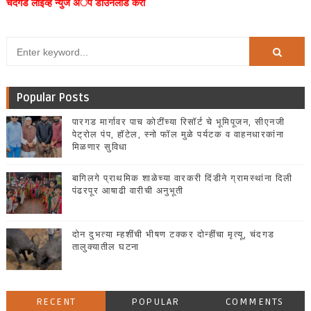
चंदगड लाईव्ह न्युज अॅप डाउनलोड करा
Popular Posts
पारगड मार्गावर पाच कोटींच्या रिसॉर्ट चे भूमिपूजन, सीएनजी
पेट्रोल पंप, हॉटेल, स्नो फॉल मुळे पर्यटक व वाहनधारकांना
मिळणार सुविधा
बागिलगे प्राथमिक शाळेच्या वारकरी दिंडीने ग्रामस्थांना दिली
पंढरपूर आषाढी वारीची अनुभूती
दोन दुभत्या म्हशींची भीषण टक्कर दोन्हींचा मृत्यू, चंदगड
तालुक्यातील घटना
RECENT
POPULAR
COMMENTS