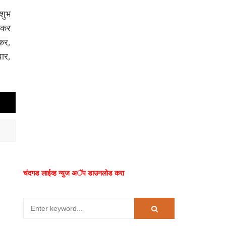
 शुभ
ीतकर
कर,
वार,
चंदगड लाईव्ह न्युज अॅप डाउनलोड करा