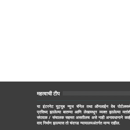
महत्वाची टीप
या इंटरनेट युट्युब न्यूज चॅनेल तथा ऑनलाईन वेब पोर्टलमध्य
प्रसिध्द झालेल्या बातम्या आणि लेखामधून व्यक्त झालेल्या मतांश
संपादक / संचालक सहमत असतीलच असे नाही अनावधानाने काह
वाद निर्माण झाल्यास तो चंदगड न्यायालयअंतर्गत मान्य राहील.