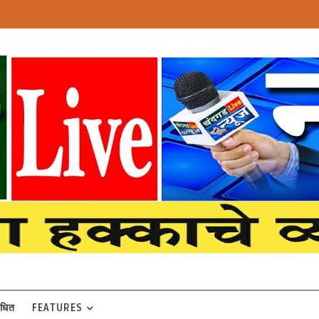
बंधित
FEATURES