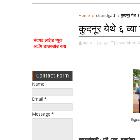
Home
chandgad
कुदनूर येथे 
कुदनूर येथे ६ व्
चंदगड लाईव्ह न्युज
चंदगड लाईव्ह न्युज
November 02
अॅप डाउनलोड करा
Contact Form
Name
Email
*
Message
*
सिद्धेश
कालकुंद्री : सी. एल. वृत्तसेवा