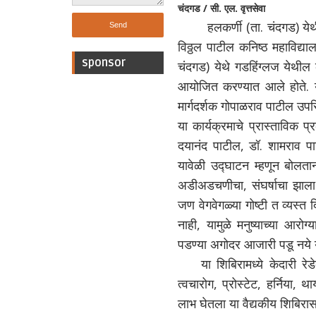
चंदगड / सी. एल. वृत्तसेवा
हलकर्णी (ता. चंदगड) येथील द
विठ्ठल पाटील कनिष्ठ महाविद्याल
sponsor
चंदगड) येथे गडहिंग्लज येथील के
आयोजित करण्यात आले होते. या श
मार्गदर्शक गोपाळराव पाटील उपस
या कार्यक्रमाचे प्रास्ताविक प
दयानंद पाटील, डॉ. शामराव पा
यावेळी उद्घाटन म्हणून बोलत
अडीअडचणीचा, संघर्षाचा झाला आह
जण वेगवेगळ्या गोष्टी त व्यस्
नाही, यामुळे मनुष्याच्या आर
पडण्या अगोदर आजारी पडू नये या
या शिबिरामध्ये केदारी रे
त्वचारोग, प्रोस्टेट, हर्निया,
लाभ घेतला या वैद्यकीय शिबिरासा