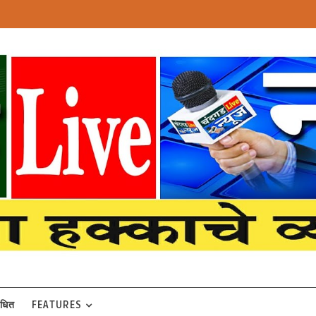
बंधित
FEATURES