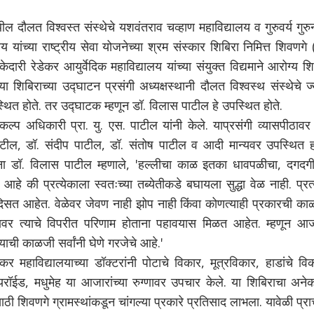
ौलत विश्वस्त संस्थेचे यशवंतराव चव्हाण महाविद्यालय व गुरुवर्य गुरु
य यांच्या राष्ट्रीय सेवा योजनेच्या श्रम संस्कार शिबिरा निमित्त शिवणगे 
दारी रेडेकर आयुर्वेदिक महाविद्यालय यांच्या संयुक्त विद्यमाने आरोग्य श
िबिराच्या उद्घाटन प्रसंगी अध्यक्षस्थानी दौलत विश्वस्थ संस्थेचे ज्य
्थित होते. तर उद्घाटक म्हणून डॉ. विलास पाटील हे उपस्थित होते.
्रकल्प अधिकारी प्रा. यु. एस. पाटील यांनी केले. याप्रसंगी व्यासपीठावर
टील, डॉ. संदीप पाटील, डॉ. संतोष पाटील व आदी मान्यवर उपस्थित हो
ाना डॉ. विलास पाटील म्हणाले, 'हल्लीचा काळ इतका धावपळीचा, दगदगी
े की प्रत्येकाला स्वतःच्या तब्येतीकडे बघायला सुद्धा वेळ नाही. प्रत
त दिसत आहेत. वेळेवर जेवण नाही झोप नाही किंवा कोणत्याही प्रकारची क
ोग्यावर त्याचे विपरीत परिणाम होताना पहावयास मिळत आहेत. म्हणून आज
ची काळजी सर्वांनी घेणे गरजेचे आहे.'
डेकर महाविद्यालयाच्या डॉक्टरांनी पोटाचे विकार, मूत्रविकार, हाडांचे वि
 थायरॉईड, मधुमेह या आजारांच्या रुग्णावर उपचार केले. या शिबिराचा अनेक
ठी शिवणगे ग्रामस्थांकडून चांगल्या प्रकारे प्रतिसाद लाभला. यावेळी प्राच