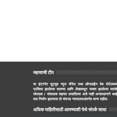
महत्वाची टीप
या इंटरनेट युट्युब न्यूज चॅनेल तथा ऑनलाईन वेब पोर्टलमध्य
प्रसिध्द झालेल्या बातम्या आणि लेखामधून व्यक्त झालेल्या मतांश
संपादक / संचालक सहमत असतीलच असे नाही अनावधानाने काह
वाद निर्माण झाल्यास तो चंदगड न्यायालयअंतर्गत मान्य राहील.
अधिक माहितीसाठी आमच्याशी येथे संपर्क साधा