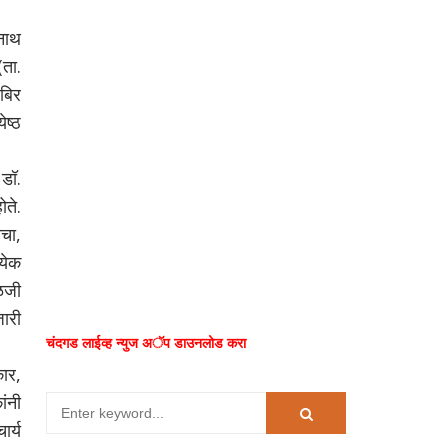
नाथ
(ता.
िबिर
ेष्ठ
 डॉ.
ते.
चा,
्येक
ाळजी
ारी
चंदगड लाईव्ह न्युज अॅप डाउनलोड करा
कार,
ांनी
ार्य