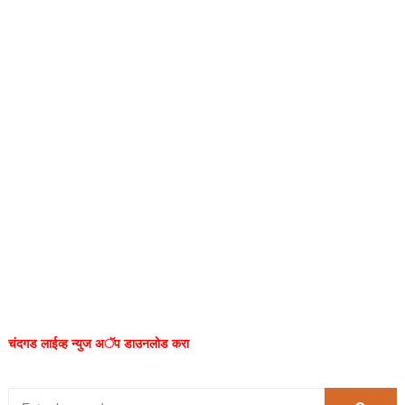
चंदगड लाईव्ह न्युज अॅप डाउनलोड करा