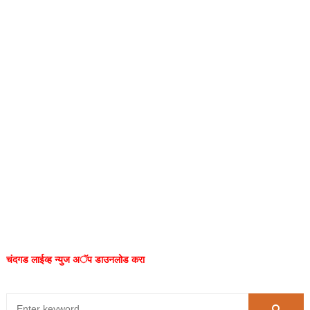
चंदगड लाईव्ह न्युज अॅप डाउनलोड करा