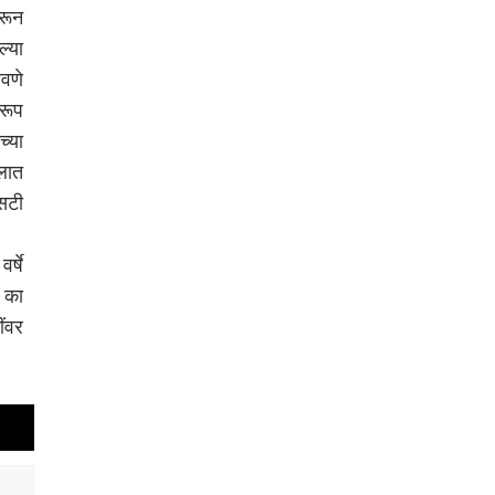
करून
ल्या
लवणे
खरूप
च्या
लात
सटी
र्षे
ी का
ंवर