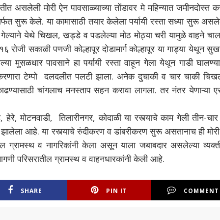
्थितीत असलेली मोरी ऐन पावसाळ्याच्या तोंडावर मे महिन्यात जमीनदोस्त 
र्फत सुरू केले. या कामासाठी तयार केलेला पर्यायी रस्ता सध्या सुरू असले
 गेल्याने येथे चिखल, खड्डे व पडलेल्या मोठ मोठ्या चरी यामुळे वाहने चा
६ रोजी सकाळी पणजी कोल्हापूर दोडामार्ग कोल्हापूर या गाड्या येथून सु
ेल्या मुसळधार पावसाने हा पर्यायी रस्ता वाहून गेला येथून गाडी घालण्या
ूक करणारा टेम्पो दलदलीत पलटी झाला. अनेक दुचाकी व चार चाकी चिख
 काढण्यासाठी चांगलाच मनस्ताप सहन करावा लागला. तर नंतर येणाऱ्या ए
 हेरे, मोटनवाडी, तिलारीनगर, कोदाळी या रस्त्याचे काम गेली तीन-चार व
ूर्ण झालेला आहे. या रस्त्याचे रुंदीकरण व डांबरीकरण सुरू असतानाच ही मोर
ल ग्रामस्थ व नागरिकांनी केला असून याला जबाबदार असलेल्या व्यक्ती
ागणी परिसरातील ग्रामस्थ व वाहनधारकांनी केली आहे.
SHARE
PIN IT
COMMENT