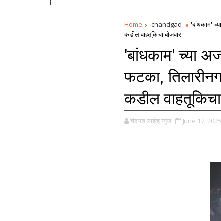
Home
chandgad
'बांधकाम' च्य
कडील वाहतूकिचा बोजवारा
'बांधकाम' च्या अ
फटका, तिलारीनगर ये
कडील वाहतूकिचा
चंदगड लाईव्ह न्युज
June 17, 2025