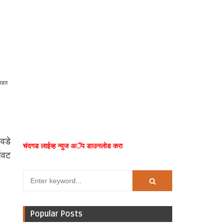
 पडत
डवडे
चंदगड लाईव्ह न्युज अॅप डाउनलोड करा
धवट
Popular Posts