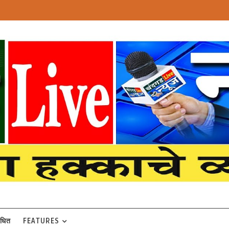
बंधित
FEATURES