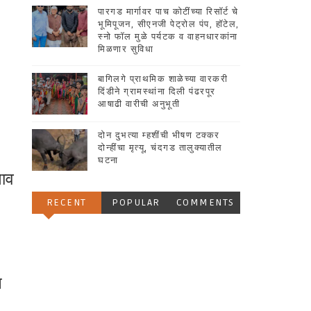
पारगड मार्गावर पाच कोटींच्या रिसॉर्ट चे
भूमिपूजन, सीएनजी पेट्रोल पंप, हॉटेल,
स्नो फॉल मुळे पर्यटक व वाहनधारकांना
मिळणार सुविधा
बागिलगे प्राथमिक शाळेच्या वारकरी
दिंडीने ग्रामस्थांना दिली पंढरपूर
आषाढी वारीची अनुभूती
दोन दुभत्या म्हशींची भीषण टक्कर
दोन्हींचा मृत्यू, चंदगड तालुक्यातील
घटना
गाव
RECENT
POPULAR
COMMENTS
न