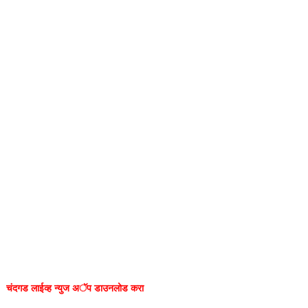
चंदगड लाईव्ह न्युज अॅप डाउनलोड करा