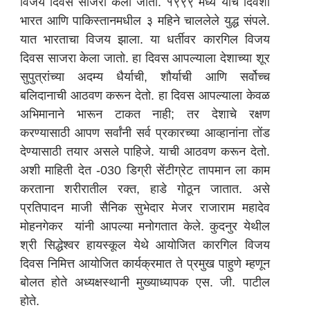
विजय दिवस साजरा केला जातो. १९९९ मध्ये याच दिवशी
भारत आणि पाकिस्तानमधील ३ महिने चाललेले युद्ध संपले.
यात भारताचा विजय झाला. या धर्तीवर कारगिल विजय
दिवस साजरा केला जातो. हा दिवस आपल्याला देशाच्या शूर
सुपुत्रांच्या अदम्य धैर्याची, शौर्याची आणि सर्वोच्च
बलिदानाची आठवण करून देतो. हा दिवस आपल्याला केवळ
अभिमानाने भारून टाकत नाही; तर देशाचे रक्षण
करण्यासाठी आपण सर्वांनी सर्व प्रकारच्या आव्हानांना तोंड
देण्यासाठी तयार असले पाहिजे. याची आठवण करून देतो.
अशी माहिती देत -030 डिग्री सेंटीग्रेट तापमान ला काम
करताना शरीरातील रक्त, हाडे गोठून जातात. असे
प्रतिपादन माजी सैनिक सुभेदार मेजर राजाराम महादेव
मोहनगेकर यांनी आपल्या मनोगतात केले. कुदनुर येथील
श्री सिद्धेश्वर हायस्कूल येथे आयोजित कारगिल विजय
दिवस निमित्त आयोजित कार्यक्रमात ते प्रमुख पाहुणे म्हणून
बोलत होते अध्यक्षस्थानी मुख्याध्यापक एस. जी. पाटील
होते.