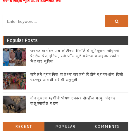
चंदगड लाईव्ह न्युज अॅप डाउनलोड करा
Popular Posts
पारगड मार्गावर पाच कोटींच्या रिसॉर्ट चे भूमिपूजन, सीएनजी
पेट्रोल पंप, हॉटेल, स्नो फॉल मुळे पर्यटक व वाहनधारकांना
मिळणार सुविधा
बागिलगे प्राथमिक शाळेच्या वारकरी दिंडीने ग्रामस्थांना दिली
पंढरपूर आषाढी वारीची अनुभूती
दोन दुभत्या म्हशींची भीषण टक्कर दोन्हींचा मृत्यू, चंदगड
तालुक्यातील घटना
RECENT
POPULAR
COMMENTS