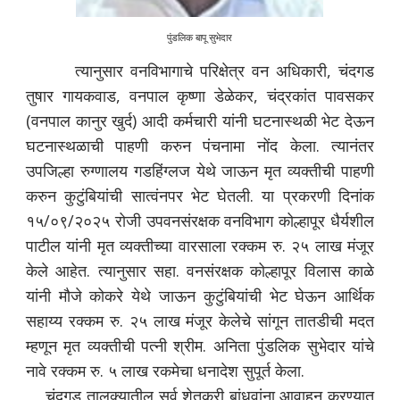
पुंडलिक बापू सुभेदार
त्यानुसार वनविभागाचे परिक्षेत्र वन अधिकारी, चंदगड
तुषार गायकवाड, वनपाल कृष्णा डेळेकर, चंद्रकांत पावसकर
(वनपाल कानुर खुर्द) आदी कर्मचारी यांनी घटनास्थळी भेट देऊन
घटनास्थळाची पाहणी करुन पंचनामा नोंद केला. त्यानंतर
उपजिल्हा रुग्णालय गडहिंग्लज येथे जाऊन मृत व्यक्तीची पाहणी
करुन कुटुंबियांची सात्वंनपर भेट घेतली. या प्रकरणी दिनांक
१५/०९/२०२५ रोजी उपवनसंरक्षक वनविभाग कोल्हापूर धैर्यशील
पाटील यांनी मृत व्यक्तीच्या वारसाला रक्कम रु. २५ लाख मंजूर
केले आहेत. त्यानुसार सहा. वनसंरक्षक कोल्हापूर विलास काळे
यांनी मौजे कोकरे येथे जाऊन कुटुंबियांची भेट घेऊन आर्थिक
सहाय्य रक्कम रु. २५ लाख मंजूर केलेचे सांगून तातडीची मदत
म्हणून मृत व्यक्तीची पत्नी श्रीम. अनिता पुंडलिक सुभेदार यांचे
नावे रक्कम रु. ५ लाख रकमेचा धनादेश सुपूर्त केला.
चंदगड तालुक्यातील सर्व शेतकरी बांधवांना आवाहन करण्यात