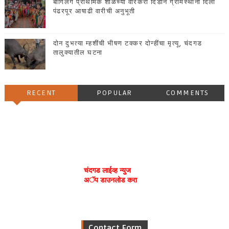
बागिलगे प्राथमिक शाळेच्या वारकरी दिंडीने ग्रामस्थांना दिली
पंढरपूर आषाढी वारीची अनुभूती
दोन दुभत्या म्हशींची भीषण टक्कर दोन्हींचा मृत्यू, चंदगड
तालुक्यातील घटना
RECENT
POPULAR
COMMENTS
चंदगड लाईव्ह न्युज
अॅप डाउनलोड करा
Contact Form