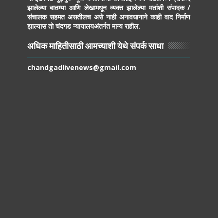
झालेल्या बातम्या आणि लेखामधून व्यक्त झालेल्या मतांशी संपादक /
संचालक सहमत असतीलच असे नाही अनावधानाने काही वाद निर्माण
झाल्यास तो चंदगड न्यायालयअंतर्गत मान्य राहील.
अधिक माहितीसाठी आमच्याशी येथे संपर्क साधा
chandgadlivenews@gmail.com