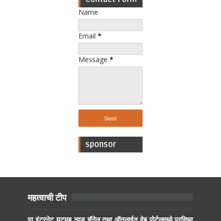
Name
Email
*
Message
*
sponsor
महत्वाची टीप
या इंटरनेट युट्युब न्यूज चॅनेल तथा ऑनलाईन वेब पोर्टलमध्ये प्रसिध्द