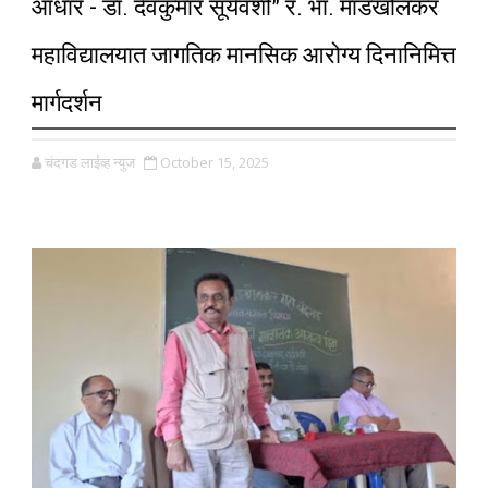
आधार - डॉ. देवकुमार सूर्यवंशी” र. भा. माडखोलकर
महाविद्यालयात जागतिक मानसिक आरोग्य दिनानिमित्त
मार्गदर्शन
चंदगड लाईव्ह न्युज
October 15, 2025