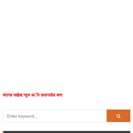
चंदगड लाईव्ह न्युज अॅप डाउनलोड करा