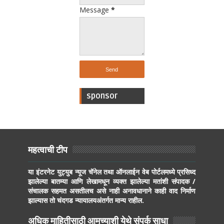
Message
*
sponsor
महत्वाची टीप
या इंटरनेट युट्युब न्यूज चॅनेल तथा ऑनलाईन वेब पोर्टलमध्ये प्रसिध्द
झालेल्या बातम्या आणि लेखामधून व्यक्त झालेल्या मतांशी संपादक /
संचालक सहमत असतीलच असे नाही अनावधानाने काही वाद निर्माण
झाल्यास तो चंदगड न्यायालयअंतर्गत मान्य राहील.
अधिक माहितीसाठी आमच्याशी येथे संपर्क साधा