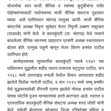
योजनांचा लाभ माजी सैनिक व त्यांच्या कुटुंबीयांना पर्यंत
पोहोचवण्यासाठी गावोगावच्या माजी सैनिक संघटना पुढाकार
घ्यावा. असे प्रतिपादन चंदगड तालुका आजी- माजी सैनिक
संघटनेचे अध्यक्ष निवृत्त सुभेदार मेजर निवृत्ती लक्ष्मण मसूरकर
(माडवळे) यांनी केले. ते कालकुंद्री (ता. चंदगड) येथे नव्याने
बांधलेल्या सैनिक भवनच्या उद्घाटन प्रसंगी अध्यक्ष स्थानावरून
बोलत होते. प्रमुख पाहुणे म्हणून मेजर किरण हनमंत पाटील
उपस्थित होते.
कार्यक्रमाच्या सुरुवातीस कालकुंद्री गावचे १९७१ च्या
पाकिस्तान युद्धातील शहीद जवान परशराम सट्टूप्पा पाटील, सन
१९६८ मध्ये उत्तराखंड मनाली येथील विमान अपघातात शहीद
झालेले विठोबा नागोजी पाटील, व सन १९९५ मध्ये जम्मू कश्मीर
येथे युद्धसरावावेळी वीरगती प्राप्त झालेले गोपाळ हनमंत पाटील
यांच्या फोटोंचे पूजन मान्यवरांच्या हस्ते करण्यात आले. स्वागत व
प्रास्ताविक कालकुंद्री सैनिक संघटना अध्यक्ष शरद जोशी यांनी
केले. यावेळी बोलताना कोल्हापूर जिल्हा परिषदेच्या महिला व