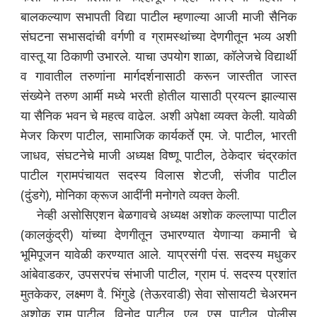
बालकल्याण सभापती विद्या पाटील म्हणाल्या आजी माजी सैनिक
संघटना सभासदांची वर्गणी व ग्रामस्थांच्या देणगीतून भव्य अशी
वास्तू या ठिकाणी उभारले. याचा उपयोग शाळा, कॉलेजचे विद्यार्थी
व गावातील तरुणांना मार्गदर्शनासाठी करून जास्तीत जास्त
संख्येने तरुण आर्मी मध्ये भरती होतील यासाठी प्रयत्न झाल्यास
या सैनिक भवन चे महत्व वाढेल. अशी अपेक्षा व्यक्त केली. यावेळी
मेजर किरण पाटील, सामाजिक कार्यकर्ते एम. जे. पाटील, भारती
जाधव, संघटनेचे माजी अध्यक्ष विष्णू पाटील, ठेकेदार चंद्रकांत
पाटील ग्रामपंचायत सदस्य विलास शेटजी, संजीव पाटील
(दुंडगे), मोनिका क्रूज आदींनी मनोगते व्यक्त केली.
नेव्ही असोसिएशन बेळगावचे अध्यक्ष अशोक कल्लाप्पा पाटील
(कालकुंद्री) यांच्या देणगीतून उभारण्यात येणाऱ्या कमानी चे
भूमिपूजन यावेळी करण्यात आले. याप्रसंगी पंस. सदस्य मधुकर
आंबेवाडकर, उपसरपंच संभाजी पाटील, ग्राम पं. सदस्य प्रशांत
मुतकेकर, लक्ष्मण वै. भिंगुडे (तेऊरवाडी) सेवा सोसायटी चेअरमन
अशोक रामू पाटील, विनोद पाटील, एल. एस. पाटील, पोलीस