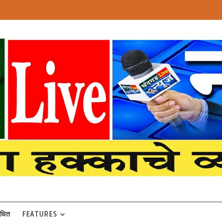
बंधित
FEATURES