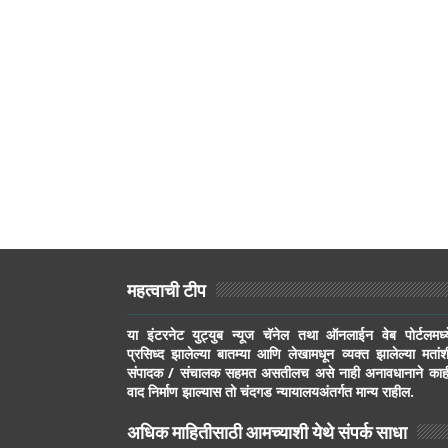
महत्वाची टीप
या इंटरनेट युट्युब न्यूज चॅनेल तथा ऑनलाईन वेब पोर्टलमध्य
प्रसिध्द झालेल्या बातम्या आणि लेखामधून व्यक्त झालेल्या मतांश
संपादक / संचालक सहमत असतीलच असे नाही अनावधानाने काह
वाद निर्माण झाल्यास तो चंदगड न्यायालयअंतर्गत मान्य राहील.
अधिक माहितीसाठी आमच्याशी येथे संपर्क साधा