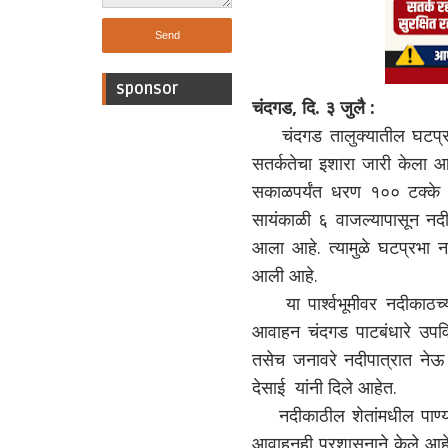
sponsor
चंदगड, दि. ३ जुलै :
चंदगड तालुक्यातील घटप्र
सतर्कतेचा इशारा जारी केला आह
सकाळपर्यंत धरण १०० टक्के भरण
सायंकाळी ६ वाजल्यापासून नदीपा
आला आहे. त्यामुळे घटप्रभा न
आली आहे.
या पार्श्वभूमीवर नदीकाठ
आवाहन चंदगड पाटबंधारे उपविभ
तसेच जनावरे नदीपात्रात नेऊ न
देसाई यांनी दिले आहेत.
नदीकाठील शेतांमधील पाण्या
आवाहनही प्रशासनाने केले आहे.