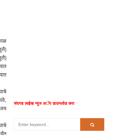
्काळ
ुलै)
ुलै)
्यात
यात
ाचे
वे,
चंदगड लाईव्ह न्युज अॅप डाउनलोड करा
अजय
याचे
्यंत