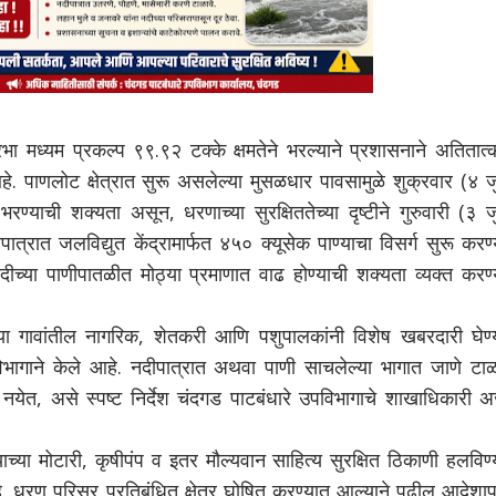
भा मध्यम प्रकल्प ९९.९२ टक्के क्षमतेने भरल्याने प्रशासनाने अतितात
े. पाणलोट क्षेत्रात सुरू असलेल्या मुसळधार पावसामुळे शुक्रवार (४ ज
्याची शक्यता असून, धरणाच्या सुरक्षिततेच्या दृष्टीने गुरुवारी (३ ज
त्रात जलविद्युत केंद्रामार्फत ४५० क्यूसेक पाण्याचा विसर्ग सुरू करण
दीच्या पाणीपातळीत मोठ्या प्रमाणात वाढ होण्याची शक्यता व्यक्त करण्
च्या गावांतील नागरिक, शेतकरी आणि पशुपालकांनी विशेष खबरदारी घेण्य
ागाने केले आहे. नदीपात्रात अथवा पाणी साचलेल्या भागात जाणे टाळा
येत, असे स्पष्ट निर्देश
चंदगड पाटबंधारे उपविभागाचे
शाखाधिकारी 
च्या मोटारी, कृषीपंप व इतर मौल्यवान साहित्य सुरक्षित ठिकाणी हलविण्
 धरण परिसर प्रतिबंधित क्षेत्र घोषित करण्यात आल्याने पुढील आदेशापर