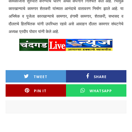
कामकाजास सुरुवात करण्याचे धोरण अथर्व कंपनीने निश्चित केले आहे. त्यामुळे
कारखान्याचे कामगार शेतकरी यांच्यात आनंदाचे वातावरण निर्माण झाले आहे. या
अभिषेक व पूजेला कारखान्याचे कामगार, हंगामी कामगार, शेतकरी, सभासद व
दौलतचे हितचिंतक यांनी उपस्थित रहावे असे आवाहन दौलत कामगार संघटनेचे
अध्यक्ष प्रदीप पोवार यांनी केले आहे.
TWEET
SHARE
PIN IT
WHATSAPP