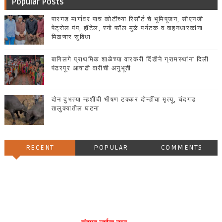
Popular Posts
पारगड मार्गावर पाच कोटींच्या रिसॉर्ट चे भूमिपूजन, सीएनजी
पेट्रोल पंप, हॉटेल, स्नो फॉल मुळे पर्यटक व वाहनधारकांना
मिळणार सुविधा
बागिलगे प्राथमिक शाळेच्या वारकरी दिंडीने ग्रामस्थांना दिली
पंढरपूर आषाढी वारीची अनुभूती
दोन दुभत्या म्हशींची भीषण टक्कर दोन्हींचा मृत्यू, चंदगड
तालुक्यातील घटना
RECENT
POPULAR
COMMENTS