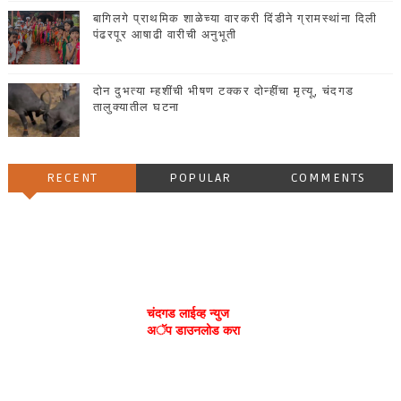
बागिलगे प्राथमिक शाळेच्या वारकरी दिंडीने ग्रामस्थांना दिली
पंढरपूर आषाढी वारीची अनुभूती
दोन दुभत्या म्हशींची भीषण टक्कर दोन्हींचा मृत्यू, चंदगड
तालुक्यातील घटना
RECENT
POPULAR
COMMENTS
चंदगड लाईव्ह न्युज
अॅप डाउनलोड करा