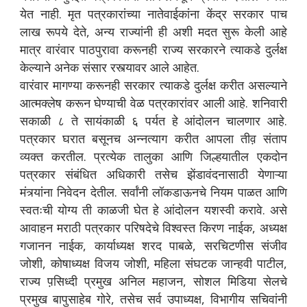
येत नाही. मृत पत्रकारांच्या नातेवाईकांना केंद्र सरकार पाच
लाख रूपये देते, अन्य राज्यांनी ही अशी मदत सुरू केली आहे
मात्र वारंवार पाठपुरावा करूनही राज्य सरकारने त्याकडे दुर्लक्ष
केल्याने अनेक संसार रस्त्यावर आले आहेत.
वारंवार मागण्या करूनही सरकार त्याकडे दुर्लक्ष करीत असल्याने
आत्मक्लेष करून घेण्याची वेळ पत्रकारांवर आली आहे. शनिवारी
सकाळी ८ ते सायंकाळी ६ पर्यत हे आंदोलन चालणार आहे.
पत्रकार घरात बसूनच अन्नत्याग करीत आपला तीव़ संताप
व्यक्त करतील. प्रत्येक तालुका आणि जिल्हयातील एकदोन
पत्रकार संबंधित अधिकारी तसेच झेंडावंदनासाठी येणाऱ्या
मंत्र्यांना निवेदन देतील. सर्वांनी लॉकडाऊनचे नियम पाळत आणि
स्वतःची योग्य ती काळजी घेत हे आंदोलन यशस्वी करावे. असे
आवाहन मराठी पत्रकार परिषदेचे विश्‍वस्त किरण नाईक, अध्यक्ष
गजानन नाईक, कार्याध्यक्ष शरद पाबळे, सरचिटणीस संजीव
जोशी, कोषाध्यक्ष विजय जोशी, महिला संघटक जान्हवी पाटील,
राज्य प़सिध्दी प्रमुख अनिल महाजन, सोशल मिडिया सेलचे
प्रमुख बापुसाहेब गोरे, तसेच सर्व उपाध्यक्ष, विभागीय सचिवांनी