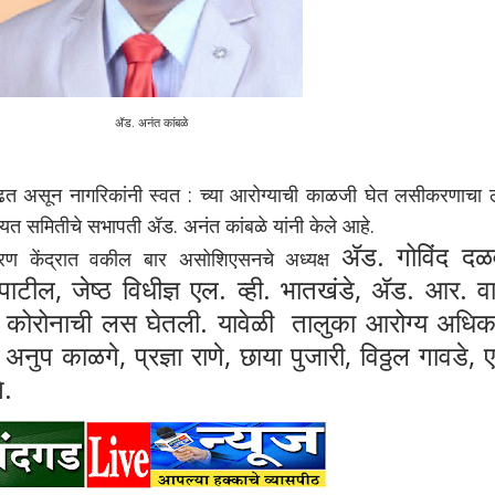
ॲड. अनंत कांबळे
 असून नागरिकांनी स्वत : च्या आरोग्याची काळजी घेत लसीकरणाचा 
यत समितीचे सभापती ॲड. अनंत कांबळे यांनी केले आहे.
ॲड.
गोविंद दळ
ंद्रात वकील बार असोशिएसनचे अध्यक्ष
ाटील, जेष्ठ विधीज्ञ एल. व्ही. भातखंडे,
ॲड.
आर. वा
 कोरोनाची लस घेतली. यावेळी तालुका आरोग्य अधिक
नुप काळगे, प्रज्ञा राणे, छाया पुजारी, विठ्ठल गावडे, 
े.