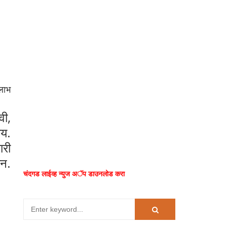
लाभ
वी,
य.
ारी
एन.
चंदगड लाईव्ह न्युज अॅप डाउनलोड करा