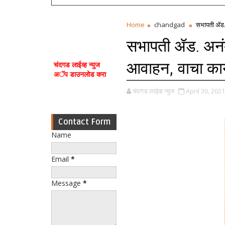
Home
chandgad
सभापती ॲड. अ
सभापती ॲड. अनंत
आवाहन, वाचा काय म्
चंदगड लाईव्ह न्युज
अॅप डाउनलोड करा
चंदगड लाईव्ह न्युज
April 30, 2021
Contact Form
Name
Email
*
Message
*