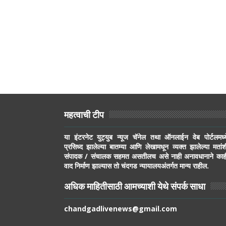
महत्वाची टीप
या इंटरनेट युट्युब न्यूज चॅनेल तथा ऑनलाईन वेब पोर्टलमध्य
प्रसिध्द झालेल्या बातम्या आणि लेखामधून व्यक्त झालेल्या मतांश
संपादक / संचालक सहमत असतीलच असे नाही अनावधानाने काह
वाद निर्माण झाल्यास तो चंदगड न्यायालयअंतर्गत मान्य राहील.
अधिक माहितीसाठी आमच्याशी येथे संपर्क साधा
chandgadlivenews@gmail.com