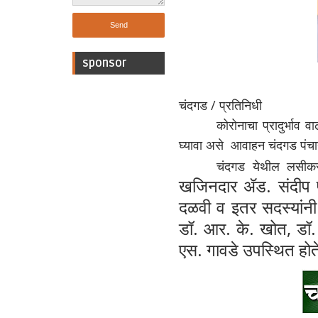
sponsor
चंदगड / प्रतिनिधी
कोरोनाचा प्रादुर्भाव वाढत
घ्यावा असे आवाहन चंदगड पंचा
चंदगड येथील लसीकरण के
खजिनदार
ॲड.
संदीप प
दळवी व इतर सदस्यांनी
डॉ.
आर. के. खोत, डॉ. अ
एस. गावडे उपस्थित होत