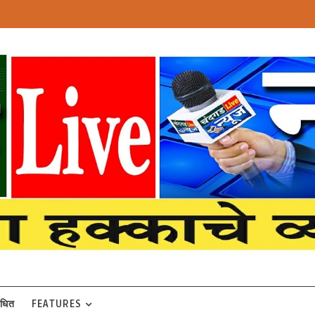
बंधित
FEATURES