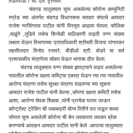
तेऊरवाडी / सी .एल. वृत्तसेवा
चंदगड तालुक्यात सुरू असलेल्या कोरोना कम्युनिटी
स्प्रेड च्या अंतर्गत चंदगड विधानसभा मतदार संघाचे आमदार
राजेश नरसिंगराव पाटील यांनी विस्तृत आढावा घेतला. कोलिक
,माळुंगे ,तुडिये तसेच शिनोळी याठिकाणी वाढती रुग्ण संख्या
लक्षात घेऊन विभागाच्या प्रांताधिकारी श्रीमती विजया पांगारकर
तहसीलदार विनोद रनावरे, बीडीओ श्री. बोडरे या सर्व
प्रशासकीय यंत्रणेला सोबत घेऊन भागाचा दौरा केला.
चंदगड तालूक्यात रुग्ण संख्या झपाट्याने वाढत असलेल्या
गावातील कोरोना दक्षता कमिट्या एकत्र घेऊन त्या त्या गावातील
आरोग्य यंत्रणा तसेच सुरक्षा यंत्रणा वाढवण्या च्या सूचना
आमदार राजेश पाटील यानी केल्या ,कोरणा दक्षता कमिटी तसेच
आशा, आरोग्य सेवक शिक्षक ,यांनी प्रत्येक घरात जाऊन
कॉन्ट्रॅक्ट ट्रेसिंग ची जबाबदारी योग्य रितीने पार पाडून सध्या
जोरात सुरू असलेली कोरोना ची चेन लवकरात लवकर ब्रेक
करण्याचे आवाहन आमदार पाटील यानी केले .आपल्या तालुक्यात