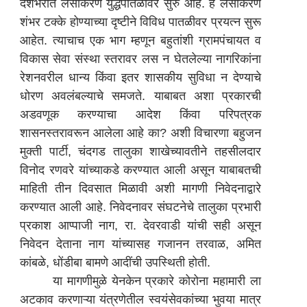
देशभरात लसीकरण युद्धपातळीवर सुरु आहे. हे लसीकरण
शंभर टक्के होण्याच्या दृष्टीने विविध पातळीवर प्रयत्न सुरू
आहेत. त्याचाच एक भाग म्हणून बहुतांशी ग्रामपंचायत व
विकास सेवा संस्था स्तरावर लस न घेतलेल्या नागरिकांना
रेशनवरील धान्य किंवा इतर शासकीय सुविधा न देण्याचे
धोरण अवलंबल्याचे समजते. याबाबत अशा प्रकारची
अडवणूक करण्याचा आदेश किंवा परिपत्रक
शासनस्तरावरून आलेला आहे का? अशी विचारणा बहुजन
मुक्ती पार्टी, चंदगड तालुका शाखेच्यावतीने तहसीलदार
विनोद रणवरे यांच्याकडे करण्यात आली असून याबाबतची
माहिती तीन दिवसात मिळावी अशी मागणी निवेदनाद्वारे
करण्यात आली आहे. निवेदनावर संघटनेचे तालुका प्रभारी
प्रकाश आप्पाजी नाग, रा. देवरवाडी यांची सही असून
निवेदन देताना नाग यांच्यासह गजानन तरवाळ, अमित
कांबळे, धोंडीबा बामणे आदींची उपस्थिती होती.
या मागणीमुळे येनकेन प्रकारे कोरोना महामारी ला
अटकाव करणाऱ्या यंत्रणेतील स्वयंसेवकांच्या भुवया मात्र