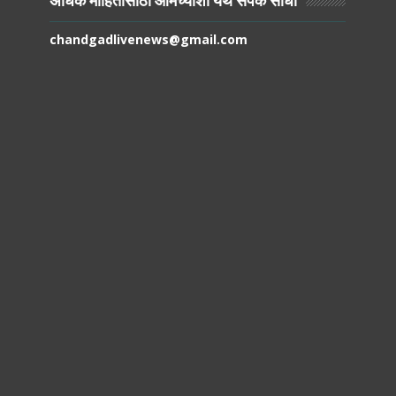
अधिक माहितीसाठी आमच्याशी येथे संपर्क साधा
chandgadlivenews@gmail.com