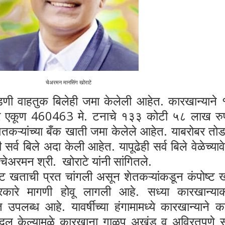
चेअरमन मानसिंग खोराटे
तुक बिलेही जमा केलेली आहेत. कारखान्याने 
ेर एकूण 460463 मे. टनाचे १३३ कोटी ५८ लाख रु
ऱ्यांच्या बँक खाती जमा केलेले आहेत. याबरोबर तो
सर्व बिले अदा केली आहेत. यापूढेही सर्व बिले वेळेच्याव
 चेअरमन श्री.
खोराटे यांनी सांगितले.
ाची प्रत चांगली असून शेतकऱ्यांकडून कंपोष्ट 
प्रकारे मागणी होवू लागली आहे. सध्या कारखान्या
उपलब्ध आहे. यावर्षीच्या हंगामामध्ये कारखान्याने का
 बदल केल्यामुळे कारखाना गाळप अखंड व अविरतपणे स