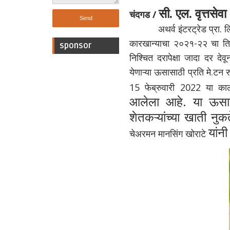
सी. एल. वृत्तसेवा
चंदगड /
अथर्व इंटरट्रेड प्रा. लिम
कारखान्याचा २०२१-२२ चा तिसर
sponsor
निश्चित दरापेक्षा जादा दर देव
येणाऱ्या ऊसासाठी प्रति मे.टन 
15 फेब्रुवारी 2022 या 
आलेला आहे. या ऊसाच
शेतकऱ्यांच्या खाती नु
यांन
चेअरमन मानसिंग खोराटे