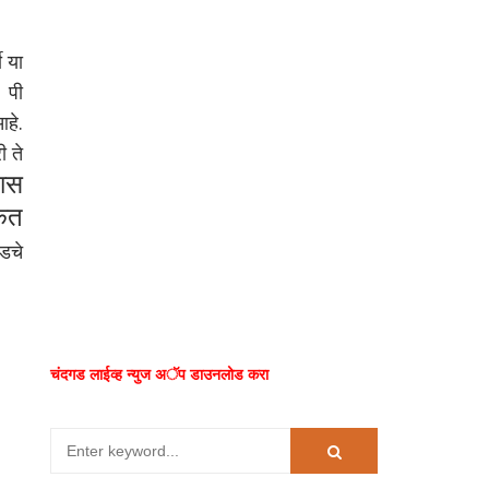
 या
 पी
आहे.
ी ते
ास
ेत
ेडचे
चंदगड लाईव्ह न्युज अॅप डाउनलोड करा