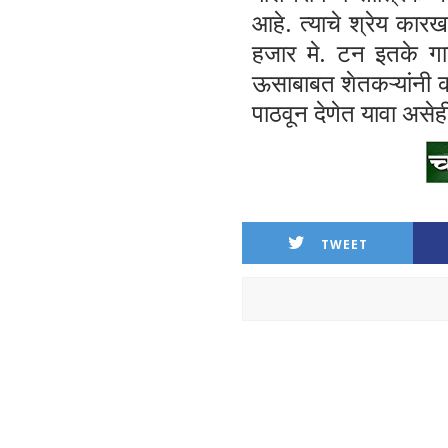
आहे. त्याचे श्रेय कार
हजार मे. टन इतके गाळप
ऊसाबाबत शेतकऱ्यांनी 
पाठवून देणेत यावा असेह
TWEET