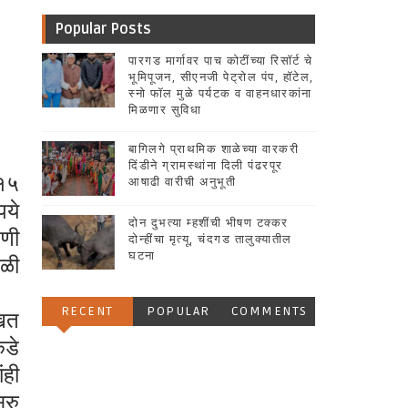
Popular Posts
पारगड मार्गावर पाच कोटींच्या रिसॉर्ट चे
भूमिपूजन, सीएनजी पेट्रोल पंप, हॉटेल,
स्नो फॉल मुळे पर्यटक व वाहनधारकांना
मिळणार सुविधा
बागिलगे प्राथमिक शाळेच्या वारकरी
दिंडीने ग्रामस्थांना दिली पंढरपूर
१५
आषाढी वारीची अनुभूती
पये
दोन दुभत्या म्हशींची भीषण टक्कर
डणी
दोन्हींचा मृत्यू, चंदगड तालुक्यातील
घटना
ेळी
RECENT
POPULAR
COMMENTS
खत
कडे
ंही
ुरु