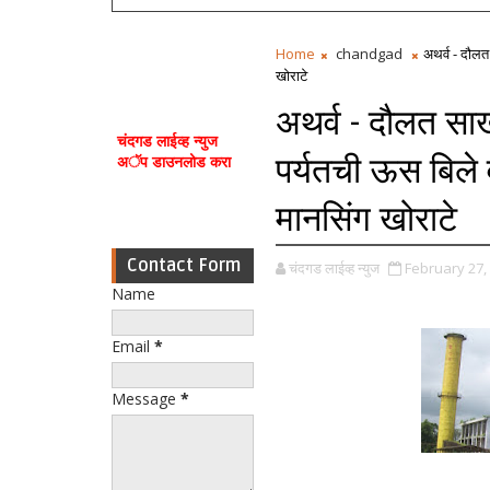
Home
chandgad
अथर्व - दौलत
खोराटे
अथर्व - दौलत सा
चंदगड लाईव्ह न्युज
पर्यतची ऊस बिले
अॅप डाउनलोड करा
मानसिंग खोराटे
Contact Form
चंदगड लाईव्ह न्युज
February 27,
Name
Email
*
Message
*