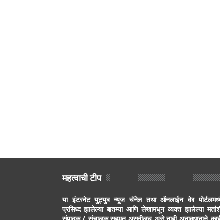
महत्वाची टीप
या इंटरनेट युट्युब न्यूज चॅनेल तथा ऑनलाईन वेब पोर्टलमध्य
प्रसिध्द झालेल्या बातम्या आणि लेखामधून व्यक्त झालेल्या मतांश
संपादक / संचालक सहमत असतीलच असे नाही अनावधानाने काह