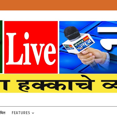
बंधित
FEATURES