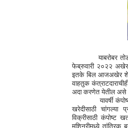
याबरोबर तोडणी वाह
फेब्रुवारी २०२२ अख
इतके बिल आजअखेर शेतक
वाहतुक कंत्राटदाराचीही 
अदा करणेत येतील असे
यावर्षी कंपोष्ट खत
खरेदीसाठी चांगल्या 
विक्रीसाठी कंपोष्ट खत 
मशिनरीमध्ये तांत्रिक