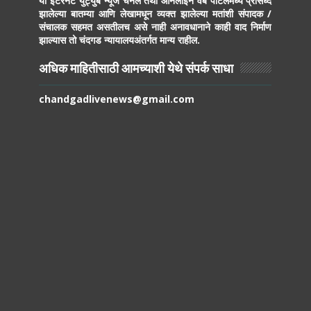
या इंटरनेट युट्युब न्यूज चॅनेल तथा ऑनलाईन वेब पोर्टलमध्ये प्रसिध्द
झालेल्या बातम्या आणि लेखामधून व्यक्त झालेल्या मतांशी संपादक /
संचालक सहमत असतीलच असे नाही अनावधानाने काही वाद निर्माण
झाल्यास तो चंदगड न्यायालयअंतर्गत मान्य राहील.
अधिक माहितीसाठी आमच्याशी येथे संपर्क साधा
chandgadlivenews@gmail.com