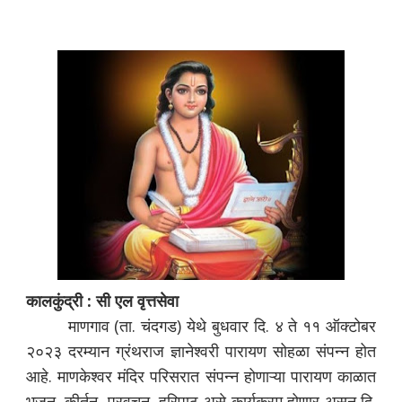
कालकुंद्री : सी एल वृत्तसेवा
माणगाव (ता. चंदगड) येथे बुधवार दि. ४ ते ११ ऑक्टोबर
२०२३ दरम्यान ग्रंथराज ज्ञानेश्वरी पारायण सोहळा संपन्न‌ होत
आहे. माणकेश्वर मंदिर परिसरात संपन्न होणाऱ्या पारायण काळात
भजन, कीर्तन, प्रवचन, हरिपाठ असे कार्यक्रम होणार असून दि.