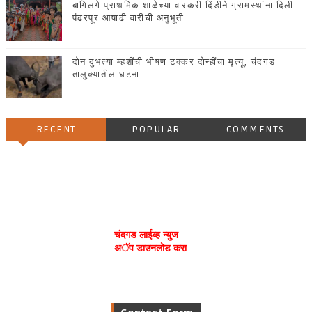
बागिलगे प्राथमिक शाळेच्या वारकरी दिंडीने ग्रामस्थांना दिली
पंढरपूर आषाढी वारीची अनुभूती
दोन दुभत्या म्हशींची भीषण टक्कर दोन्हींचा मृत्यू, चंदगड
तालुक्यातील घटना
RECENT
POPULAR
COMMENTS
चंदगड लाईव्ह न्युज
अॅप डाउनलोड करा